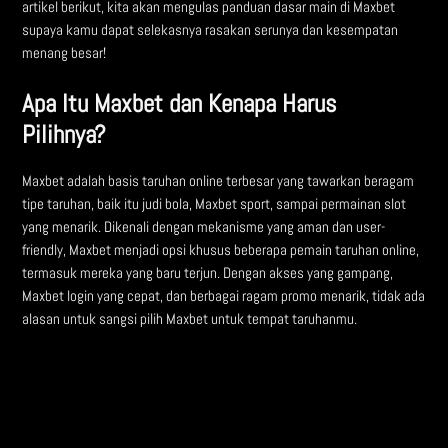
artikel berikut, kita akan mengulas panduan dasar main di Maxbet
supaya kamu dapat selekasnya rasakan serunya dan kesempatan
menang besar!
Apa Itu Maxbet dan Kenapa Harus
Pilihnya?
Maxbet adalah basis taruhan online terbesar yang tawarkan beragam
tipe taruhan, baik itu judi bola, Maxbet sport, sampai permainan slot
yang menarik. Dikenali dengan mekanisme yang aman dan user-
friendly, Maxbet menjadi opsi khusus beberapa pemain taruhan online,
termasuk mereka yang baru terjun. Dengan akses yang gampang,
Maxbet login yang cepat, dan berbagai ragam promo menarik, tidak ada
alasan untuk sangsi pilih Maxbet untuk tempat taruhanmu.