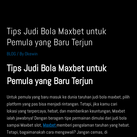
Tips Judi Bola Maxbet untuk
Pemula yang Baru Terjun
BLOG
/ By
Okewin
Tips Judi Bola Maxbet untuk
Pemula yang Baru Terjun
Untuk pemula yang baru masuk ke dunia taruhan judi bola maxbet, pilih
platform yang pas bisa menjadi rintangan. Tetapi, jika kamu cari
lokasi yang terpercaya, hebat, dan memberikan keuntungan, Maxbet
ialah jawabnya! Dengan beragam tipe permainan dimulai dari judi bola
sampai Maxbet slot,
Maxbet
memberi pengalaman taruhan yang hebat.
Tetapi, bagaimanakah cara mengawali? Jangan cemas, di