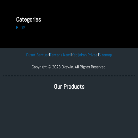
Categories
BLOG
Pusat Bantuan
Tentang Kami
Kebijakan Privasi
Sitemap
Copyright © 2023 Okewin. All Rights Reserved.
Our Products