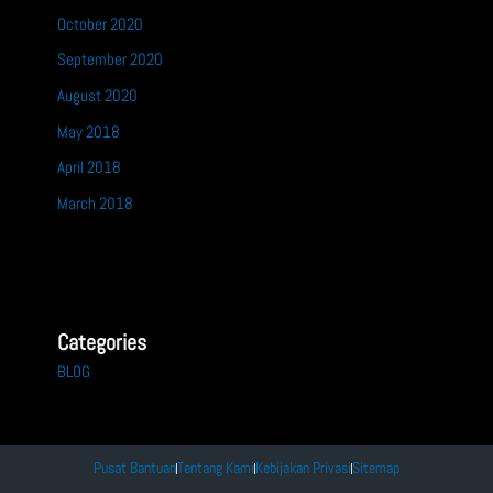
October 2020
September 2020
August 2020
May 2018
April 2018
March 2018
Categories
BLOG
Pusat Bantuan
Tentang Kami
Kebijakan Privasi
Sitemap