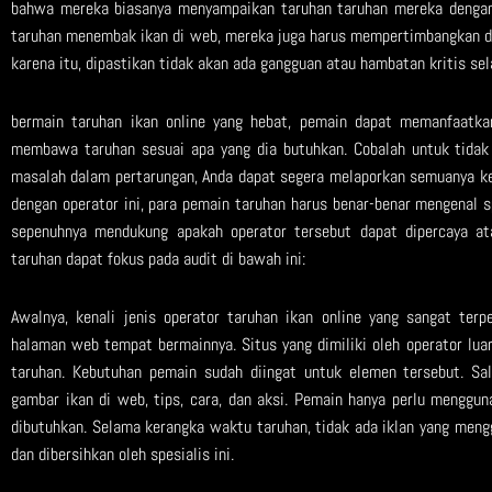
bahwa mereka biasanya menyampaikan taruhan taruhan mereka dengan
taruhan menembak ikan di web, mereka juga harus mempertimbangkan de
karena itu, dipastikan tidak akan ada gangguan atau hambatan kritis s
bermain taruhan ikan online yang hebat, pemain dapat memanfaatkan 
membawa taruhan sesuai apa yang dia butuhkan. Cobalah untuk tidak
masalah dalam pertarungan, Anda dapat segera melaporkan semuanya ke 
dengan operator ini, para pemain taruhan harus benar-benar mengenal s
sepenuhnya mendukung apakah operator tersebut dapat dipercaya at
taruhan dapat fokus pada audit di bawah ini:
Awalnya, kenali jenis operator taruhan ikan online yang sangat ter
halaman web tempat bermainnya. Situs yang dimiliki oleh operator luar
taruhan. Kebutuhan pemain sudah diingat untuk elemen tersebut. Sa
gambar ikan di web, tips, cara, dan aksi. Pemain hanya perlu menggun
dibutuhkan. Selama kerangka waktu taruhan, tidak ada iklan yang men
dan dibersihkan oleh spesialis ini.