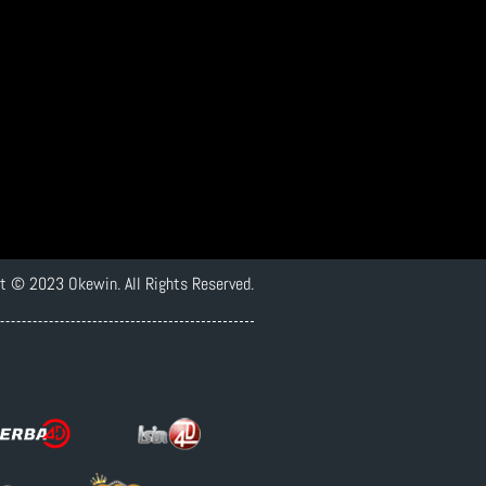
t © 2023 Okewin. All Rights Reserved.