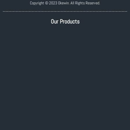
Copyright © 2023 Okewin. All Rights Reserved.
Our Products