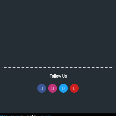
Follow Us