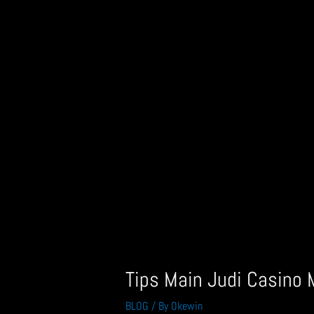
Tips Main Judi Casino
BLOG
/ By
Okewin