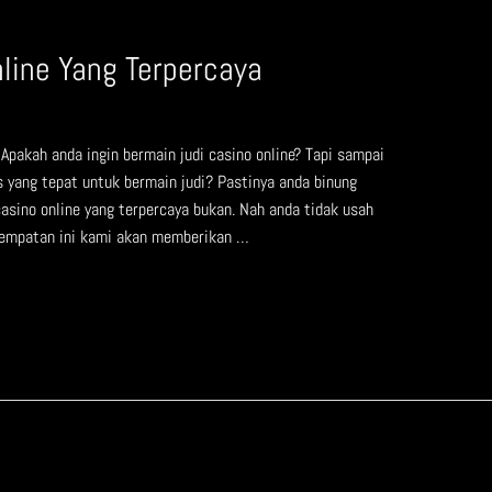
nline Yang Terpercaya
 Apakah anda ingin bermain judi casino online? Tapi sampai
 yang tepat untuk bermain judi? Pastinya anda binung
ino online yang terpercaya bukan. Nah anda tidak usah
esempatan ini kami akan memberikan …