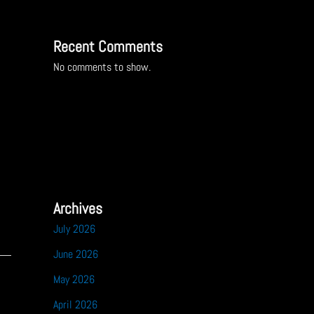
Recent Comments
No comments to show.
Archives
July 2026
June 2026
May 2026
April 2026