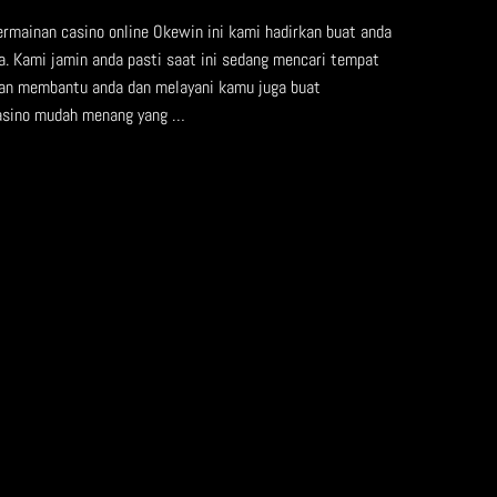
rmainan casino online Okewin ini kami hadirkan buat anda
a. Kami jamin anda pasti saat ini sedang mencari tempat
kan membantu anda dan melayani kamu juga buat
 casino mudah menang yang …