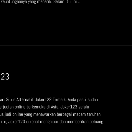
keuntungannya yang menarik. Selain itu, ini …
123
ari Situs Alternatif Joker123 Terbaik, Anda pasti sudah
rjudian online terkemuka di Asia, Joker123 selalu
itus judi online yang menawarkan berbagai macam taruhan
n itu, Joker123 dikenal menghibur dan memberikan peluang