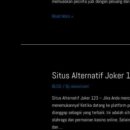
memuaskan pecinta judi dengan peluang dan 
Read More »
Situs Alternatif Joker 
BLOG
/ By
okewinnet
Situs Alternatif Joker 123 – Jika Anda menc
menemukannya! Ketika datang ke platform pe
dianggap sebagai yang terbaik. Ini adalah s
olahraga dan permainan kasino online. Selai
dan …