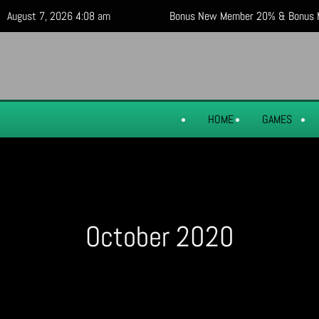
Bonus New Member 20% & Bonus Men
August 7, 2026 4:08 am
HOME
GAMES
October 2020