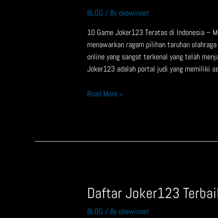
BLOG
/ By
okewinnet
10 Game Joker123 Teratas di Indonesia – Men
menawarkan ragam pilihan taruhan olahraga d
online yang sangat terkenal yang telah menjad
Joker123 adalah portal judi yang memiliki s
Read More »
Daftar Joker123 Terbai
BLOG
/ By
okewinnet