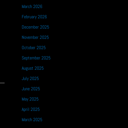
March 2026
February 2026
December 2025
November 2025
October 2025
September 2025
August 2025
July 2025
June 2025
May 2025
April 2025
March 2025