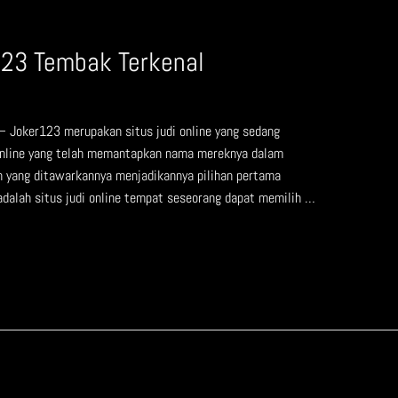
123 Tembak Terkenal
– Joker123 merupakan situs judi online yang sedang
n online yang telah memantapkan nama mereknya dalam
nan yang ditawarkannya menjadikannya pilihan pertama
 adalah situs judi online tempat seseorang dapat memilih …