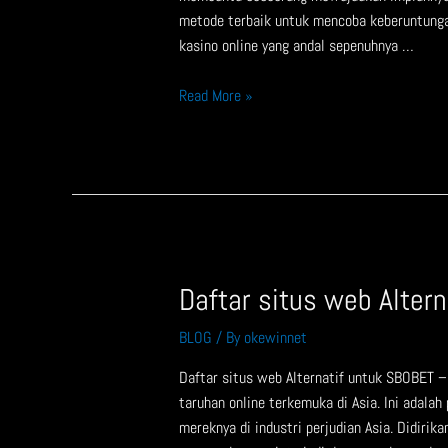
metode terbaik untuk mencoba keberuntungan
kasino online yang andal sepenuhnya …
Read More »
Daftar situs web Alter
BLOG
/ By
okewinnet
Daftar situs web Alternatif untuk SBOBET –
taruhan online terkemuka di Asia. Ini adala
mereknya di industri perjudian Asia. Didirik