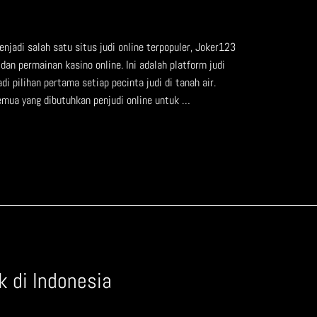
jadi salah satu situs judi online terpopuler, Joker123
an permainan kasino online. Ini adalah platform judi
i pilihan pertama setiap pecinta judi di tanah air.
emua yang dibutuhkan penjudi online untuk …
k di Indonesia