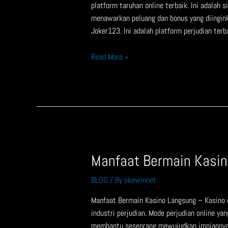
platform taruhan online terbaik. Ini adalah s
menawarkan peluang dan bonus yang diingink
Joker123. Ini adalah platform perjudian ter
Read More »
Manfaat Bermain Kasi
BLOG
/ By
okewinnet
Manfaat Bermain Kasino Langsung – Kasino 
industri perjudian. Mode perjudian online y
membantu seseorang mewujudkan impiannya. S