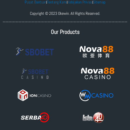
Pusat Bantuan
Tentang Kami
Kebijakan Privasi
Sitemap
Copyright © 2023 Okewin. All Rights Reserved.
Our Products