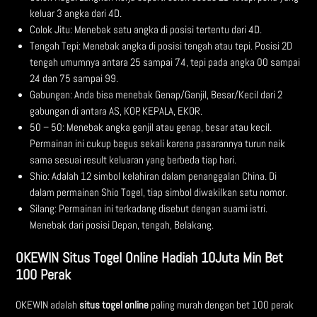
keluar 3 angka dari 4D.
Colok Jitu: Menebak satu angka di posisi tertentu dari 4D.
Tengah Tepi: Menebak angka di posisi tengah atau tepi. Posisi 2D
tengah umumnya antara 25 sampai 74, tepi pada angka 00 sampai
24 dan 75 sampai 99.
Gabungan: Anda bisa menebak Genap/Ganjil, Besar/Kecil dari 2
gabungan di antara AS, KOP, KEPALA, EKOR.
50 – 50: Menebak angka ganjil atau genap, besar atau kecil.
Permainan ini cukup bagus sekali karena pasarannya turun naik
sama sesuai result keluaran yang berbeda tiap hari.
Shio: Adalah 12 simbol kelahiran dalam penanggalan China. Di
dalam permainan Shio Togel, tiap simbol diwakilkan satu nomor.
Silang: Permainan ini terkadang disebut dengan suami istri.
Menebak dari posisi Depan, tengah, Belakang.
OKEWIN Situs Togel Online Hadiah 10Juta Min Bet
100 Perak
OKEWIN adalah
situs togel online
paling murah dengan bet 100 perak