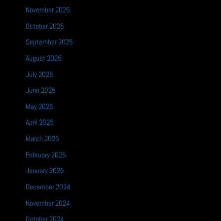
November 2025
October 2025
September 2025
August 2025
July 2025
June 2025
May 2025
April 2025
March 2025
February 2025
January 2025
December 2024
November 2024
October 2024