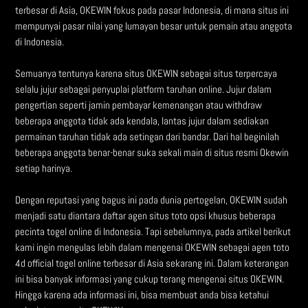
terbesar di Asia, OKEWIN fokus pada pasar Indonesia, di mana situs ini
mempunyai pasar nilai yang lumayan besar untuk pemain atau anggota
di Indonesia.
Semuanya tentunya karena situs OKEWIN sebagai situs terpercaya
selalu jujur sebagai penyuplai platform taruhan online. Jujur dalam
pengertian seperti jamin pembayar kemenangan atau withdraw
beberapa anggota tidak ada kendala, lantas jujur dalam sediakan
permainan taruhan tidak ada setingan dari bandar. Dari hal beginilah
beberapa anggota benar-benar suka sekali main di situs resmi Okewin
setiap harinya.
Dengan reputasi yang bagus ini pada dunia pertogelan, OKEWIN sudah
menjadi satu diantara daftar agen situs toto opsi khusus beberapa
pecinta togel online di Indonesia. Tapi sebelumnya, pada artikel berikut
kami ingin mengulas lebih dalam mengenai OKEWIN sebagai agen toto
4d official togel online terbesar di Asia sekarang ini. Dalam keterangan
ini bisa banyak informasi yang cukup terang mengenai situs OKEWIN.
Hingga karena ada informasi ini, bisa membuat anda bisa ketahui