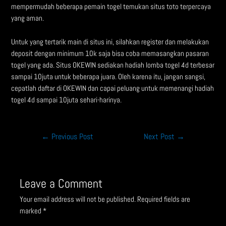
mempermudah beberapa pemain togel temukan situs toto terpercaya
yang aman.
Untuk yang tertarik main di situs ini, silahkan register dan melakukan
deposit dengan minimum 10k saja bisa coba memasangkan pasaran
togel yang ada. Situs OKEWIN sediakan hadiah lomba togel 4d terbesar
sampai 10juta untuk beberapa juara. Oleh karena itu, jangan sangsi,
cepatlah daftar di OKEWIN dan capai peluang untuk memenangi hadiah
togel 4d sampai 10juta sehari-harinya.
←
Previous Post
Next Post
→
Leave a Comment
Your email address will not be published.
Required fields are
marked
*