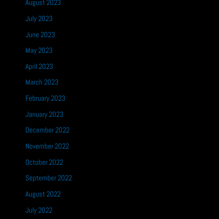
August 2023
July 2023
June 2023
May 2023
April 2023
March 2023
February 2023
January 2023
December 2022
November 2022
October 2022
September 2022
August 2022
July 2022