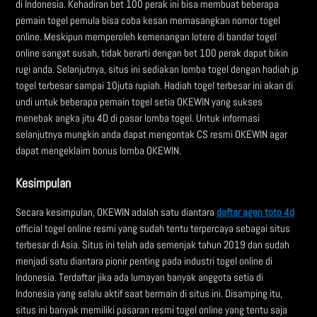
di Indonesia. Kehadiran bet 100 perak ini bisa membuat beberapa
pemain togel pemula bisa coba kesan memasangkan nomor togel
online. Meskipun memperoleh kemenangan lotere di bandar togel
online sangat susah, tidak berarti dengan bet 100 perak dapat bikin
rugi anda. Selanjutnya, situs ini sediakan lomba togel dengan hadiah jp
togel terbesar sampai 10juta rupiah. Hadiah togel terbesar ini akan di
undi untuk beberapa pemain togel setia OKEWIN yang sukses
menebak angka jitu 4D di pasar lomba togel. Untuk informasi
selanjutnya mungkin anda dapat mengontak CS resmi OKEWIN agar
dapat mengeklaim bonus lomba OKEWIN.
Kesimpulan
Secara kesimpulan, OKEWIN adalah satu diantara
daftar agen toto 4d
official togel online resmi yang sudah tentu terpercaya sebagai situs
terbesar di Asia. Situs ini telah ada semenjak tahun 2019 dan sudah
menjadi satu diantara pionir penting pada industri togel online di
Indonesia. Terdaftar jika ada lumayan banyak anggota setia di
Indonesia yang selalu aktif saat bermain di situs ini. Disamping itu,
situs ini banyak memiliki pasaran resmi togel online yang tentu saja