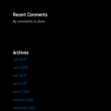
Recent Comments
No comments to show.
Archives
July 2026
June 2026
May 2026
April 2026
March 2026
February 2026
December 2025