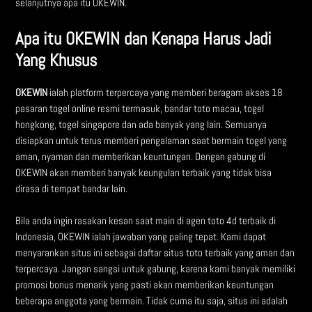
selanjutnya apa itu OKEWIN.
Apa itu OKEWIN dan Kenapa Harus Jadi
Yang Khusus
OKEWIN
ialah platform terpercaya yang memberi beragam akses 18
pasaran togel online resmi termasuk, bandar toto macau, togel
hongkong, togel singapore dan ada banyak yang lain. Semuanya
disiapkan untuk terus memberi pengalaman saat bermain togel yang
aman, nyaman dan memberikan keuntungan. Dengan gabung di
OKEWIN akan memberi banyak keungulan terbaik yang tidak bisa
dirasa di tempat bandar lain.
Bila anda ingin rasakan kesan saat main di agen toto 4d terbaik di
Indonesia, OKEWIN ialah jawaban yang paling tepat. Kami dapat
menyarankan situs ini sebagai daftar situs toto terbaik yang aman dan
terpercaya. Jangan sangsi untuk gabung, karena kami banyak memiliki
promosi bonus menarik yang pasti akan memberikan keuntungan
beberapa anggota yang bermain. Tidak cuma itu saja, situs ini adalah