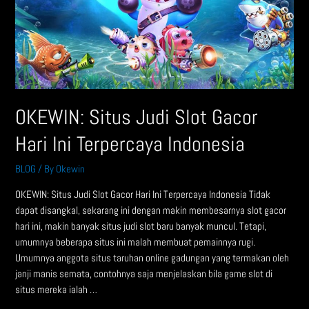
OKEWIN: Situs Judi Slot Gacor
Hari Ini Terpercaya Indonesia
BLOG
/ By
Okewin
OKEWIN: Situs Judi Slot Gacor Hari Ini Terpercaya Indonesia Tidak
dapat disangkal, sekarang ini dengan makin membesarnya slot gacor
hari ini, makin banyak situs judi slot baru banyak muncul. Tetapi,
umumnya beberapa situs ini malah membuat pemainnya rugi.
Umumnya anggota situs taruhan online gadungan yang termakan oleh
janji manis semata, contohnya saja menjelaskan bila game slot di
situs mereka ialah …