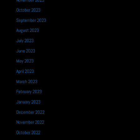
October 2023
September 2023
August 2023
July 2023
June 2023
May 2023
April 2023
March 2023
February 2023
January 2023
December 2022
November 2022
October 2022