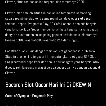
Okewin, situs taruhan online tergacor dan terpercaya 2025.
Okewin ialah sebuah situs taruhan online terpercaya sama yang
secara resmi merajut kerja sama resmi dari developer
slot gacor
terkenal, seperti Pragmatic Play, PG Soft, Habanero dan ada banyak
yang lain. Tak lupa, Super mempunyai affiliate kerja sama yang bagus
dengan situs taruhan online paling populer se-Indonesia, diantaranya
Pragmatic88, PragmaticID, Pragmatic123, dan King88!
Dapatkan cuan cukup dengan mainkan slot gacor hari ini di Okewin.
Situs taruhan online tergacor ini mendatangkan slot gacor RTP Slot
tinggi bermodal depo kecil dan bonus new anggota yang banyak untuk
dicoba. Yok, langsung merasai berapa super cuannya dengan gabung di
Okewin.
Bocoran Slot Gacor Hari Ini Di OKEWIN
Gates of Olympus – Pragmatic Play