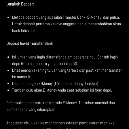
Langkah Deposit
Metode deposit yang ada ialah Transfer Bank, E-Money, dan pulsa.
Untuk deposit pertama kalinya anggota harus menambahkan akun
bank lebih dulu.
Deposit lewat Transfer Bank
Isi jumlah yang ingin ditransfer dalam beberapa ribu. Contoh ingin
depo 50rb, karena itu yang diisi ialah 50.
Lihat nomor rekening tujuan yang tertera dan pastikan mentransfer
ke nomor itu.
Deposit dengan E-Money (OVO, Dana, Gopay, LinkAja)
Tambah dulu akun E-Money Anda saat sebelum isi form depo.
Di formulir depo, tentukan metode E-Money. Tentukan nominal dan
sumber dana yang diharapkan.
Anda akan ditujukan ke monitor penuntasan pembayaran memakai