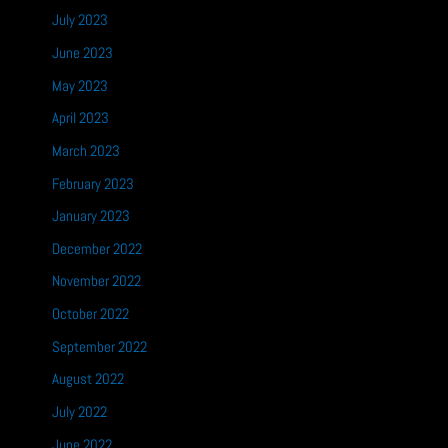
July 2023
June 2023
May 2023
April 2023
March 2023
February 2023
January 2023
December 2022
November 2022
October 2022
September 2022
August 2022
July 2022
June 2022