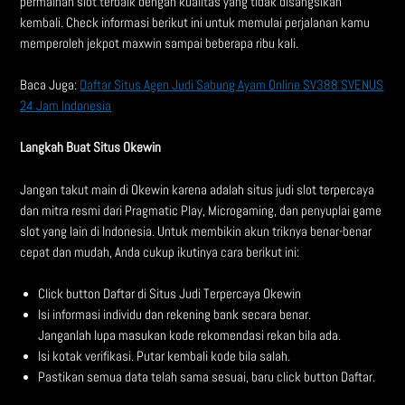
permainan slot terbaik dengan kualitas yang tidak disangsikan
kembali. Check informasi berikut ini untuk memulai perjalanan kamu
memperoleh jekpot maxwin sampai beberapa ribu kali.
Baca Juga:
Daftar Situs Agen Judi Sabung Ayam Online SV388 SVENUS
24 Jam Indonesia
Langkah Buat Situs Okewin
Jangan takut main di Okewin karena adalah situs judi slot terpercaya
dan mitra resmi dari Pragmatic Play, Microgaming, dan penyuplai game
slot yang lain di Indonesia. Untuk membikin akun triknya benar-benar
cepat dan mudah, Anda cukup ikutinya cara berikut ini:
Click button Daftar di Situs Judi Terpercaya Okewin
Isi informasi individu dan rekening bank secara benar.
Janganlah lupa masukan kode rekomendasi rekan bila ada.
Isi kotak verifikasi. Putar kembali kode bila salah.
Pastikan semua data telah sama sesuai, baru click button Daftar.