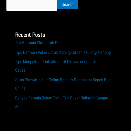
Search
Recent Posts
Trik Bermain Slot untuk Pemula
Tips Bermain Poker untuk Meningkatkan Peluang Menang
Tips Mengakses Link Alternatif Okewin dengan Aman dan
Cepat
Situs Okewin – Slot Online Gacor & Permainan Sepak Bola
Online
Banyak Pemain Belum Tahu! Trik Poker Online Ini Sangat
Ampuh