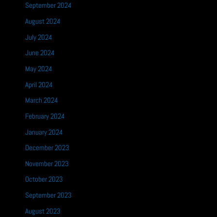
September 2024
August 2024
July 2024
June 2024
May 2024
April 2024
March 2024
February 2024
January 2024
December 2023
November 2023
October 2023
September 2023
August 2023