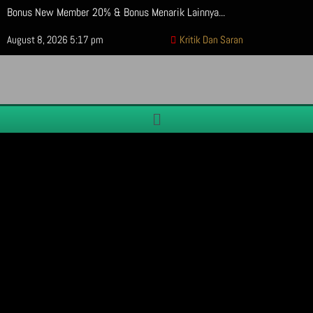
Bonus New Member 20% & Bonus Menarik Lainnya...
August 8, 2026 5:17 pm
Kritik Dan Saran