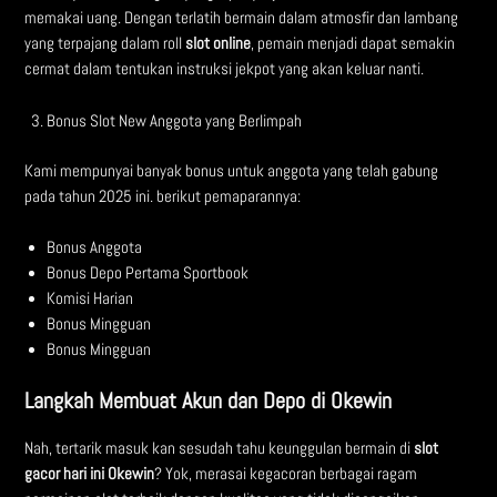
memakai uang. Dengan terlatih bermain dalam atmosfir dan lambang
yang terpajang dalam roll
slot online
, pemain menjadi dapat semakin
cermat dalam tentukan instruksi jekpot yang akan keluar nanti.
Bonus Slot New Anggota yang Berlimpah
Kami mempunyai banyak bonus untuk anggota yang telah gabung
pada tahun 2025 ini. berikut pemaparannya:
Bonus Anggota
Bonus Depo Pertama Sportbook
Komisi Harian
Bonus Mingguan
Bonus Mingguan
Langkah Membuat Akun dan Depo di Okewin
Nah, tertarik masuk kan sesudah tahu keunggulan bermain di
slot
gacor hari ini Okewin
? Yok, merasai kegacoran berbagai ragam