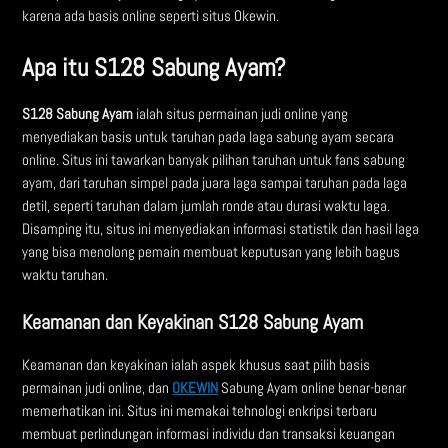
karena ada basis online seperti situs Okewin.
Apa itu S128 Sabung Ayam?
S128 Sabung Ayam
ialah situs permainan judi online yang
menyediakan basis untuk taruhan pada laga sabung ayam secara
online. Situs ini tawarkan banyak pilihan taruhan untuk fans sabung
ayam, dari taruhan simpel pada juara laga sampai taruhan pada laga
detil, seperti taruhan dalam jumlah ronde atau durasi waktu laga.
Disamping itu, situs ini menyediakan informasi statistik dan hasil laga
yang bisa menolong pemain membuat keputusan yang lebih bagus
waktu taruhan.
Keamanan dan Keyakinan S128 Sabung Ayam
Keamanan dan keyakinan ialah aspek khusus saat pilih basis
permainan judi online, dan
OKEWIN
Sabung Ayam online benar-benar
memerhatikan ini. Situs ini memakai tehnologi enkripsi terbaru
membuat perlindungan informasi individu dan transaksi keuangan