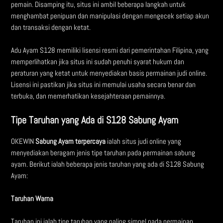
pemain. Disamping itu, situs ini ambil beberapa langkah untuk
menghambat penipuan dan manipulasi dengan mengecek setiap akun
dan transaksi dengan ketat.
Adu Ayam S128 memiliki lisensi resmi dari pemerintahan Filipina, yang
memperlihatkan jika situs ini sudah penuhi syarat hukum dan
peraturan yang ketat untuk menyediakan basis permainan judi online.
Lisensi ini pastikan jika situs ini memulai usaha secara benar dan
terbuka, dan memerhatikan kesejahteraan pemainnya.
Tipe Taruhan yang Ada di S128 Sabung Ayam
OKEWIN
Sabung Ayam terpercaya
ialah situs judi online yang
menyediakan beragam jenis tipe taruhan pada permainan sabung
ayam. Berikut ialah beberapa jenis taruhan yang ada di S128 Sabung
Ayam:
Taruhan Warna
Taruhan ini ialah tipe taruhan yang paling simpel pada permainan