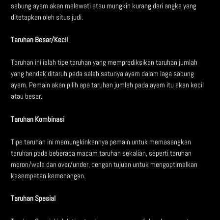
sabung ayam akan melewati atau mungkin kurang dari angka yang
ditetapkan oleh situs judi.
Taruhan Besar/Kecil
Taruhan ini ialah tipe taruhan yang memprediksikan taruhan jumlah
yang hendak ditaruh pada salah satunya ayam dalam laga sabung
ayam. Pemain akan pilih apa taruhan jumlah pada ayam itu akan kecil
atau besar.
Taruhan Kombinasi
Tipe taruhan ini memungkinkannya pemain untuk memasangkan
taruhan pada beberapa macam taruhan sekalian, seperti taruhan
meron/wala dan over/under, dengan tujuan untuk mengoptimalkan
kesempatan kemenangan.
Taruhan Spesial