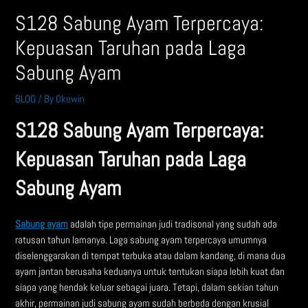
S128 Sabung Ayam Terpercaya:
Kepuasan Taruhan pada Laga
Sabung Ayam
BLOG
/ By
Okewin
S128 Sabung Ayam Terpercaya:
Kepuasan Taruhan pada Laga
Sabung Ayam
Sabung ayam
adalah tipe permainan judi tradisonal yang sudah ada
ratusan tahun lamanya. Laga sabung ayam terpercaya umumnya
diselenggarakan di tempat terbuka atau dalam kandang, di mana dua
ayam jantan berusaha keduanya untuk tentukan siapa lebih kuat dan
siapa yang hendak keluar sebagai juara. Tetapi, dalam sekian tahun
akhir, permainan judi sabung ayam sudah berbeda dengan krusial