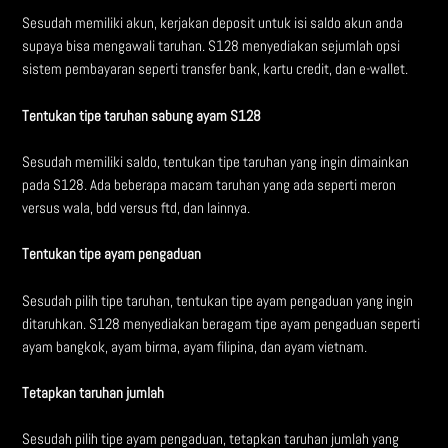
Sesudah memiliki akun, kerjakan deposit untuk isi saldo akun anda
supaya bisa mengawali taruhan. S128 menyediakan sejumlah opsi
sistem pembayaran seperti transfer bank, kartu credit, dan e-wallet.
Tentukan tipe taruhan sabung ayam S128
Sesudah memiliki saldo, tentukan tipe taruhan yang ingin dimainkan
pada S128. Ada beberapa macam taruhan yang ada seperti meron
versus wala, bdd versus ftd, dan lainnya.
Tentukan tipe ayam pengaduan
Sesudah pilih tipe taruhan, tentukan tipe ayam pengaduan yang ingin
ditaruhkan. S128 menyediakan beragam tipe ayam pengaduan seperti
ayam bangkok, ayam birma, ayam filipina, dan ayam vietnam.
Tetapkan taruhan jumlah
Sesudah pilih tipe ayam pengaduan, tetapkan taruhan jumlah yang