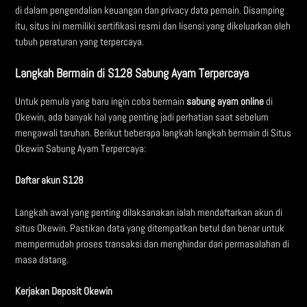
di dalam pengendalian keuangan dan privacy data pemain. Disamping
itu, situs ini memiliki sertifikasi resmi dan lisensi yang dikeluarkan oleh
tubuh peraturan yang terpercaya.
Langkah Bermain di S128 Sabung Ayam Terpercaya
Untuk pemula yang baru ingin coba bermain
sabung ayam online
di
Okewin, ada banyak hal yang penting jadi perhatian saat sebelum
mengawali taruhan. Berikut beberapa langkah langkah bermain di Situs
Okewin Sabung Ayam Terpercaya:
Daftar akun S128
Langkah awal yang penting dilaksanakan ialah mendaftarkan akun di
situs Okewin. Pastikan data yang ditempatkan betul dan benar untuk
mempermudah proses transaksi dan menghindar dari permasalahan di
masa datang.
Kerjakan Deposit Okewin