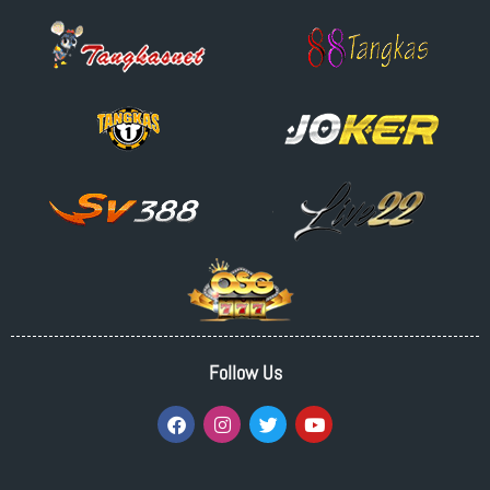
Follow Us