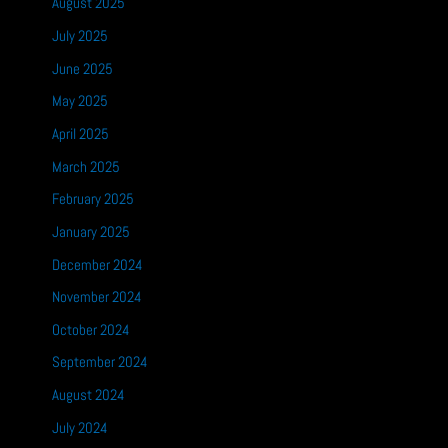
August 2025
July 2025
June 2025
May 2025
April 2025
March 2025
February 2025
January 2025
December 2024
November 2024
October 2024
September 2024
August 2024
July 2024