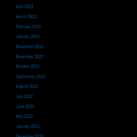
April 2023
March 2023
February 2023
January 2023
December 2022
November 2022
October 2022
September 2022
August 2022
July 2022
June 2022
May 2022
January 2021
December 2020