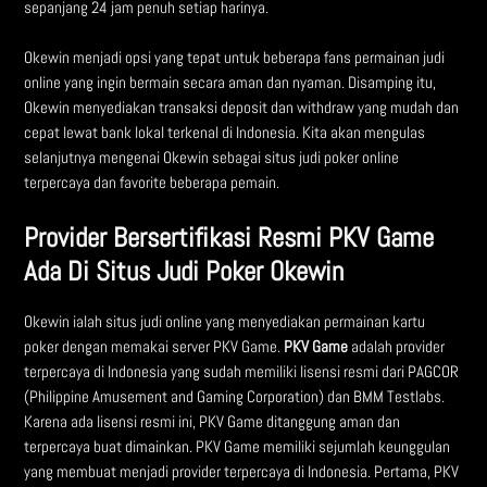
sepanjang 24 jam penuh setiap harinya.
Okewin menjadi opsi yang tepat untuk beberapa fans permainan judi
online yang ingin bermain secara aman dan nyaman. Disamping itu,
Okewin menyediakan transaksi deposit dan withdraw yang mudah dan
cepat lewat bank lokal terkenal di Indonesia. Kita akan mengulas
selanjutnya mengenai Okewin sebagai situs judi poker online
terpercaya dan favorite beberapa pemain.
Provider Bersertifikasi Resmi PKV Game
Ada Di Situs Judi Poker Okewin
Okewin ialah situs judi online yang menyediakan permainan kartu
poker dengan memakai server PKV Game.
PKV Game
adalah provider
terpercaya di Indonesia yang sudah memiliki lisensi resmi dari PAGCOR
(Philippine Amusement and Gaming Corporation) dan BMM Testlabs.
Karena ada lisensi resmi ini, PKV Game ditanggung aman dan
terpercaya buat dimainkan. PKV Game memiliki sejumlah keunggulan
yang membuat menjadi provider terpercaya di Indonesia. Pertama, PKV