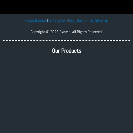
Pusat Bantuan
Tentang Kami
Kebijakan Privasi
Sitemap
Copyright © 2023 Okewin. All Rights Reserved.
Our Products