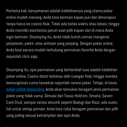
Pertama kali, kenyamanan adalah kelebihannya yang utama poker
online mudah menang. Anda bisa bermain kapan pun dan dimanapun
tanpa harus ke casino fisik. Tidak ada batas waktu atau lokasi, hingga
Anda memiliki elastisitas penuh saat pilih kapan dan di mana Anda
ingin bermain. Disamping itu, Anda tidak butuh cemas mengenai
perjalanan, parkir, atau antrean yang panjang. Dengan poker online,
Anda bisa secara mudah terhubung permainan favorite Anda dengan
sejumlah click saja.
Disamping itu, opsi permainan yang bertambah luas adalah kelebihan
poker online. Casino darat terbatas oleh ruangan fisik, hingga mereka
kemungkinan cuma tawarkan sejumlah variasi poker. Tetapi, di basis
poker online terpercaya
, Anda akan temukan beragam jenis permainan
poker yang tidak sama. Dimulai dari Texas Hold’em, Omaha, Seven-
Card Stud, sampai variasi eksotik seperti Badugi dan Razz, ada suatu
hal untuk setiap pemain. Anda bisa coba beragam permainan dan pilih
yang paling sesuai ketrampilan dan opsi Anda.