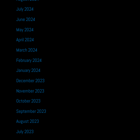
July 2024
June 2024
May 2024
April 2024
March 2024
February 2024
January 2024
December 2023
November 2023
October 2023
September 2023
August 2023
July 2023