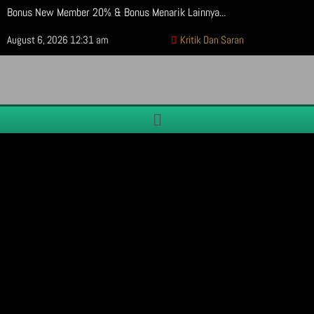
Bonus New Member 20% & Bonus Menarik Lainnya...
August 6, 2026 12:31 am
Kritik Dan Saran