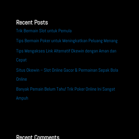
Recent Posts
Trik Bermain Slot untuk Pemula
Tips Bermain Poker untuk Meningkatkan Peluang Menang
Tips Mengakses Link Alternatif Okewin dengan Aman dan
Cepat
Situs Okewin – Slot Online Gacor & Permainan Sepak Bola
Online
Banyak Pemain Belum Tahu! Trik Poker Online Ini Sangat
Ampuh
Recent Comments