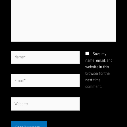
Save my
name, email, and
website in this
browser for the
next time I
comment.