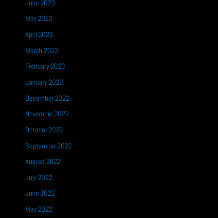
June 2023
May 2023
April 2023
March 2023
February 2023
January 2023
December 2022
November 2022
October 2022
September 2022
August 2022
July 2022
June 2022
May 2022