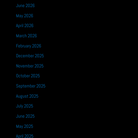
June 2026
May 2026
April 2026
March 2026
February 2026
December 2025
November 2025
October 2025
September 2025
August 2025
July 2025
June 2025
May 2025
April 2025