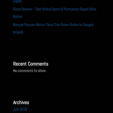
Cepat
Situs Okewin – Slot Online Gacor & Permainan Sepak Bola
Online
Banyak Pemain Belum Tahu! Trik Poker Online Ini Sangat
Ampuh
Recent Comments
No comments to show.
Archives
July 2026