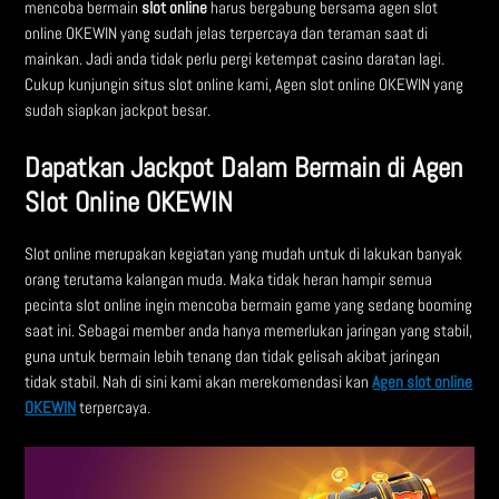
mencoba bermain
slot online
harus bergabung bersama agen slot
online OKEWIN yang sudah jelas terpercaya dan teraman saat di
mainkan. Jadi anda tidak perlu pergi ketempat casino daratan lagi.
Cukup kunjungin situs slot online kami, Agen slot online OKEWIN yang
sudah siapkan jackpot besar.
Dapatkan Jackpot Dalam Bermain di Agen
Slot
Online
OKEWIN
Slot online merupakan kegiatan yang mudah untuk di lakukan banyak
orang terutama kalangan muda. Maka tidak heran hampir semua
pecinta slot online ingin mencoba bermain game yang sedang booming
saat ini. Sebagai member anda hanya memerlukan jaringan yang stabil,
guna untuk bermain lebih tenang dan tidak gelisah akibat jaringan
tidak stabil. Nah di sini kami akan merekomendasi kan
Agen slot online
OKEWIN
terpercaya.