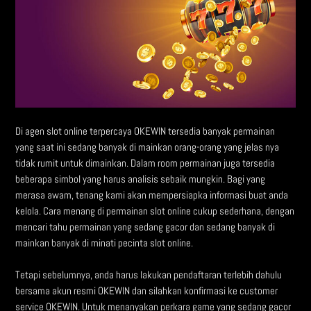
Di agen slot online terpercaya OKEWIN tersedia banyak permainan
yang saat ini sedang banyak di mainkan orang-orang yang jelas nya
tidak rumit untuk dimainkan. Dalam room permainan juga tersedia
beberapa simbol yang harus analisis sebaik mungkin. Bagi yang
merasa awam, tenang kami akan mempersiapka informasi buat anda
kelola. Cara menang di permainan slot online cukup sederhana, dengan
mencari tahu permainan yang sedang gacor dan sedang banyak di
mainkan banyak di minati pecinta slot online.
Tetapi sebelumnya, anda harus lakukan pendaftaran terlebih dahulu
bersama akun resmi OKEWIN dan silahkan konfirmasi ke customer
service OKEWIN. Untuk menanyakan perkara game yang sedang gacor