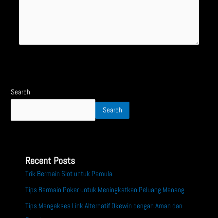
Search
Search
Recent Posts
Trik Bermain Slot untuk Pemula
Tips Bermain Poker untuk Meningkatkan Peluang Menang
Tips Mengakses Link Alternatif Okewin dengan Aman dan