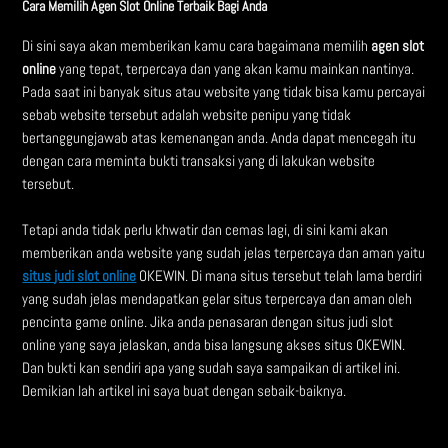
Cara Memilih Agen Slot Online Terbaik Bagi Anda
Di sini saya akan memberikan kamu cara bagaimana memilih
agen slot
online
yang tepat, terpercaya dan yang akan kamu mainkan nantinya.
Pada saat ini banyak situs atau website yang tidak bisa kamu percayai
sebab website tersebut adalah website penipu yang tidak
bertanggungjawab atas kemenangan anda. Anda dapat mencegah itu
dengan cara meminta bukti transaksi yang di lakukan website
tersebut.
Tetapi anda tidak perlu khwatir dan cemas lagi, di sini kami akan
memberikan anda website yang sudah jelas terpercaya dan aman yaitu
situs
judi slot online
OKEWIN. Di mana situs tersebut telah lama berdiri
yang sudah jelas mendapatkan gelar situs terpercaya dan aman oleh
pencinta game online. Jika anda penasaran dengan situs judi slot
online yang saya jelaskan, anda bisa langsung akses situs OKEWIN.
Dan bukti kan sendiri apa yang sudah saya sampaikan di artikel ini.
Demikian lah artikel ini saya buat dengan sebaik-baiknya.