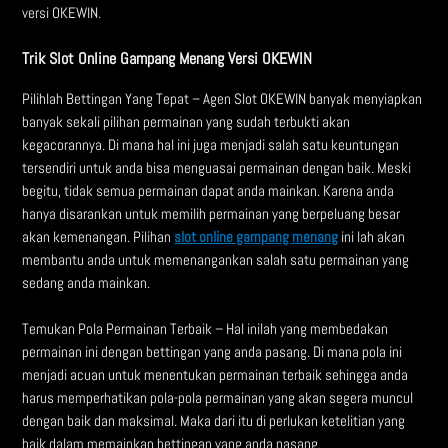
versi OKEWIN.
Trik
Slot Online
Gampang Menang Versi OKEWIN
Pilihlah Bettingan Yang Tepat – Agen Slot OKEWIN banyak menyiapkan
banyak sekali pilihan permainan yang sudah terbukti akan
kegacorannya. Di mana hal ini juga menjadi salah satu keuntungan
tersendiri untuk anda bisa menguasai permainan dengan baik. Meski
begitu, tidak semua permainan dapat anda mainkan. Karena anda
hanya disarankan untuk memilih permainan yang berpeluang besar
akan kemenangan. Pilihan
slot online gampang menang
ini lah akan
membantu anda untuk memenangankan salah satu permainan yang
sedang anda mainkan.
Temukan Pola Permainan Terbaik – Hal inilah yang membedakan
permainan ini dengan bettingan yang anda pasang. Di mana pola ini
menjadi acuan untuk menentukan permainan terbaik sehingga anda
harus memperhatikan pola-pola permainan yang akan segera muncul
dengan baik dan maksimal. Maka dari itu di perlukan ketelitian yang
baik dalam memainkan bettingan yang anda pasang.