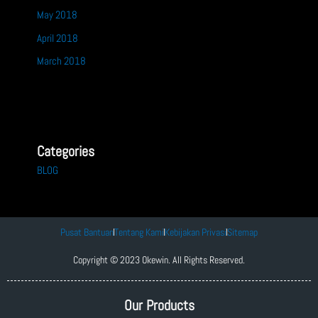
May 2018
April 2018
March 2018
Categories
BLOG
Pusat Bantuan
Tentang Kami
Kebijakan Privasi
Sitemap
Copyright © 2023 Okewin. All Rights Reserved.
Our Products