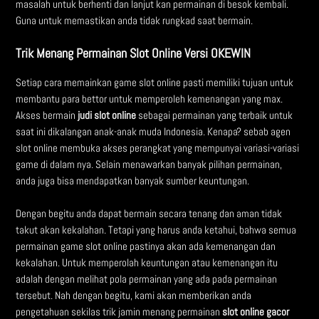
masalah untuk berhenti dan lanjut kan permainan di besok kembali.
Guna untuk memastikan anda tidak rungkad saat bermain.
Trik Menang Permainan Slot Online Versi OKEWIN
Setiap cara memainkan game slot online pasti memiliki tujuan untuk
membantu para bettor untuk memperoleh kemenangan yang max.
Akses bermain
judi
slot online
sebagai permainan yang terbaik untuk
saat ini dikalangan anak-anak muda Indonesia. Kenapa? sebab agen
slot online membuka akses perangkat yang mempunyai variasi-variasi
game di dalam nya. Selain menawarkan banyak pilihan permainan,
anda juga bisa mendapatkan banyak sumber keuntungan.
Dengan begitu anda dapat bermain secara tenang dan aman tidak
takut akan kekalahan. Tetapi yang harus anda ketahui, bahwa semua
permainan game slot online pastinya akan ada kemenangan dan
kekalahan. Untuk memperolah keuntungan atau kemenangan itu
adalah dengan melihat pola permainan yang ada pada permainan
tersebut. Nah dengan begitu, kami akan memberikan anda
pengetahuan sekilas trik jamin menang permainan
slot online
gacor