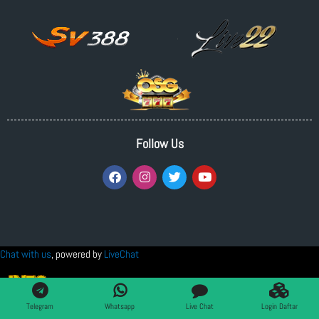
Follow Us
Chat with us
, powered by
LiveChat
Telegram
Whatsapp
Live Chat
Login Daftar