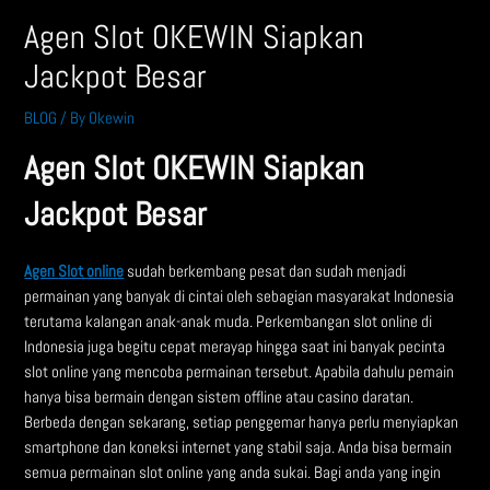
Agen Slot OKEWIN Siapkan
Jackpot Besar
BLOG
/ By
Okewin
Agen Slot OKEWIN Siapkan
Jackpot Besar
Agen
Slot online
sudah berkembang pesat dan sudah menjadi
permainan yang banyak di cintai oleh sebagian masyarakat Indonesia
terutama kalangan anak-anak muda. Perkembangan slot online di
Indonesia juga begitu cepat merayap hingga saat ini banyak pecinta
slot online yang mencoba permainan tersebut. Apabila dahulu pemain
hanya bisa bermain dengan sistem offline atau casino daratan.
Berbeda dengan sekarang, setiap penggemar hanya perlu menyiapkan
smartphone dan koneksi internet yang stabil saja. Anda bisa bermain
semua permainan slot online yang anda sukai. Bagi anda yang ingin