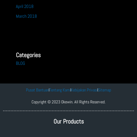
April 2018
March 2018
Categories
BLOG
Pusat Bantuan
Tentang Kami
Kebijakan Privasi
Sitemap
Copyright © 2023 Okewin. All Rights Reserved.
Our Products