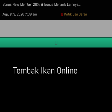
Bonus New Member 20% & Bonus Menarik Lainnya...
August 9, 2026 7:39 am
Kritik Dan Saran
Tembak Ikan Online