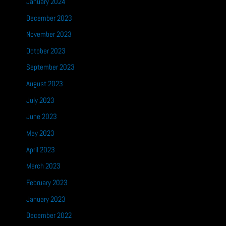
January 2024
December 2023
November 2023
October 2023
September 2023
August 2023
July 2023
June 2023
May 2023
April 2023
March 2023
February 2023
January 2023
December 2022