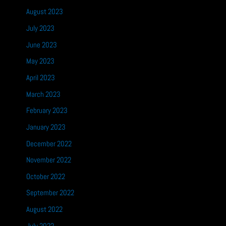
August 2023
July 2023
June 2023
May 2023
April 2023
March 2023
February 2023
January 2023
December 2022
November 2022
October 2022
September 2022
August 2022
July 2022