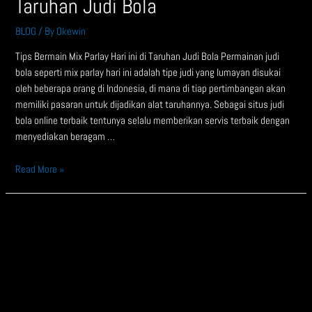
Taruhan Judi Bola
BLOG
/ By
Okewin
Tips Bermain Mix Parlay Hari ini di Taruhan Judi Bola Permainan judi
bola seperti mix parlay hari ini adalah tipe judi yang lumayan disukai
oleh beberapa orang di Indonesia, di mana di tiap pertimbangan akan
memiliki pasaran untuk dijadikan alat taruhannya. Sebagai situs judi
bola online terbaik tentunya selalu memberikan servis terbaik dengan
menyediakan beragam …
Read More »