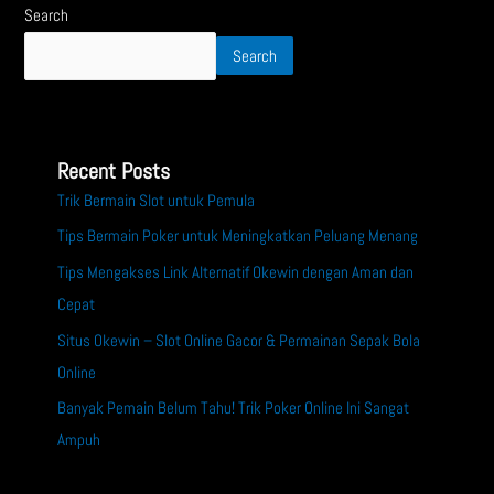
Search
Search
Recent Posts
Trik Bermain Slot untuk Pemula
Tips Bermain Poker untuk Meningkatkan Peluang Menang
Tips Mengakses Link Alternatif Okewin dengan Aman dan
Cepat
Situs Okewin – Slot Online Gacor & Permainan Sepak Bola
Online
Banyak Pemain Belum Tahu! Trik Poker Online Ini Sangat
Ampuh