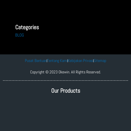
Categories
BLOG
Pusat Bantuan
Tentang Kami
Kebijakan Privasi
Sitemap
Copyright © 2023 Okewin. All Rights Reserved.
Our Products