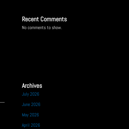
Recent Comments
No comments to show.
Archives
July 2026
June 2026
May 2026
April 2026