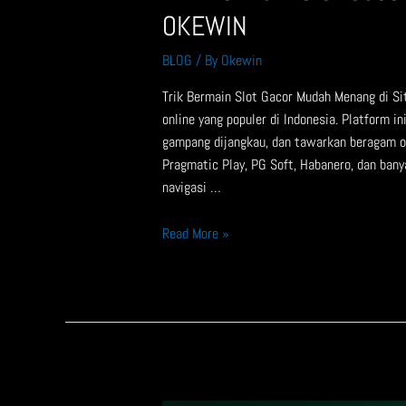
OKEWIN
BLOG
/ By
Okewin
Trik Bermain Slot Gacor Mudah Menang di Si
online yang populer di Indonesia. Platform i
gampang dijangkau, dan tawarkan beragam op
Pragmatic Play, PG Soft, Habanero, dan bany
navigasi …
Read More »