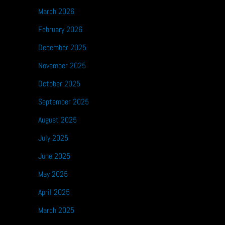
March 2026
February 2026
December 2025
November 2025
October 2025
September 2025
August 2025
July 2025
June 2025
May 2025
April 2025
March 2025