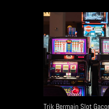
Trik Bermain Slot Gaco