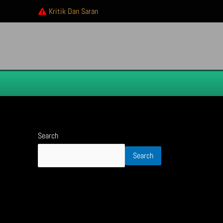
Kritik Dan Saran
Search
Search