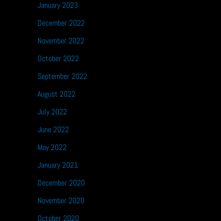
January 2023
December 2022
November 2022
October 2022
September 2022
August 2022
July 2022
June 2022
May 2022
January 2021
December 2020
November 2020
October 2020