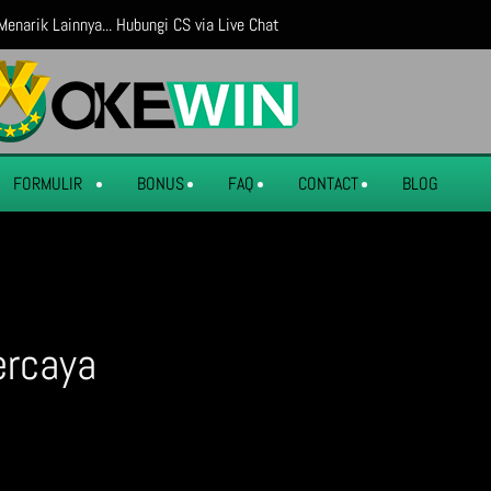
arik Lainnya... Hubungi CS via Live Chat
FORMULIR
BONUS
FAQ
CONTACT
BLOG
ercaya