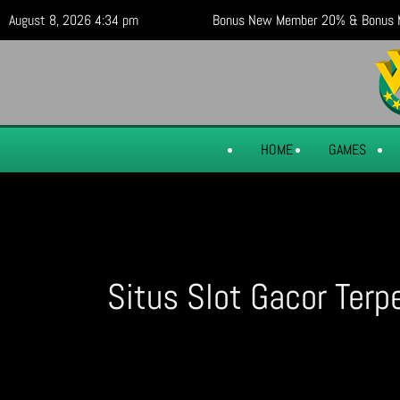
Bonus New Member 20% & Bonus Men
August 8, 2026 4:34 pm
HOME
GAMES
Situs Slot Gacor Terp