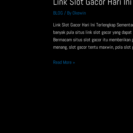
Link Slot Gacor Hari In
BLOG
/ By
Okewin
Link Slot Gacor Hari Ini Terlengkap Sementa
banyak pula situs link slot gacor yang dap
Bermacam situs slot gacor itu memberikan 
menang, slot gacor tentu maxwin, pola slot g
Read More »