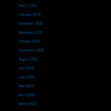
March 2026
February 2026
December 2025
November 2025
October 2025
September 2025
August 2025
July 2025
June 2025
May 2025
April 2025
March 2025