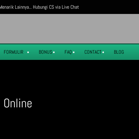
arik Lainnya... Hubungi CS via Live Chat
FORMULIR
BONUS
FAQ
CONTACT
BLOG
 Online