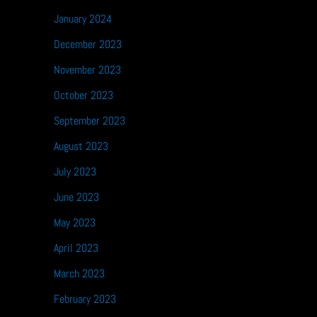
January 2024
December 2023
November 2023
October 2023
September 2023
August 2023
July 2023
June 2023
May 2023
April 2023
March 2023
February 2023