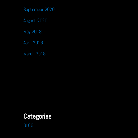
September 2020
August 2020
May 2018
April 2018
March 2018
Categories
BLOG