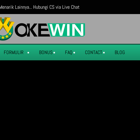
arik Lainnya... Hubungi CS via Live Chat
FORMULIR
BONUS
FAQ
CONTACT
BLOG