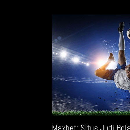
Maxbet: Situs Judi Bol