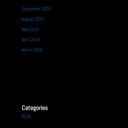
September 2020
August 2020
May 2018
April 2018
March 2018
Categories
BLOG