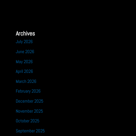
Archives
July 2026
June 2026
May 2026
April 2026
March 2026
February 2026
December 2025
November 2025
October 2025
September 2025