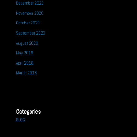
December 2020
November 2020
October 2020
September 2020
August 2020
May 2018
April 2018
March 2018
Categories
BLOG