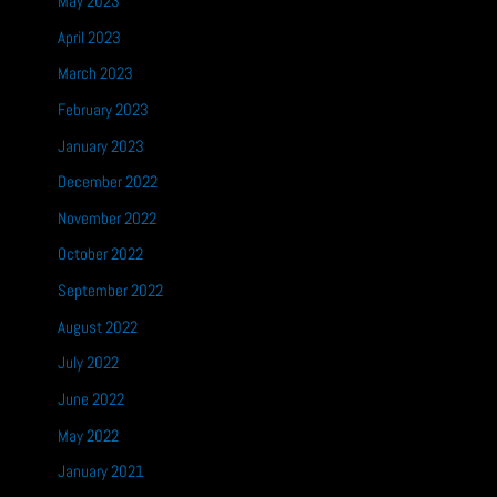
May 2023
April 2023
March 2023
February 2023
January 2023
December 2022
November 2022
October 2022
September 2022
August 2022
July 2022
June 2022
May 2022
January 2021