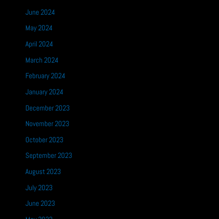
June 2024
May 2024
April 2024
March 2024
February 2024
January 2024
December 2023
November 2023
October 2023
September 2023
August 2023
July 2023
June 2023