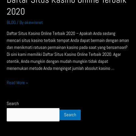
2020
BLOG
/ By
okewinnet
Daftar Situs Kasino Online Terbaik 2020 – Apakah Anda sedang
mencari situs kasino terbaik tempat Anda dapat bermain dengan aman
dan menikmati ratusan permainan kasino pada saat yang bersamaan?
Di sini kami memiliki Daftar Situs Kasino Online Terbaik 2020. Agar
otentik, Anda mungkin dengan mudah mungkin tidak dapat
menemukan metode Anda mengingat jumlah absolut kasino …
Read More »
Search
Search