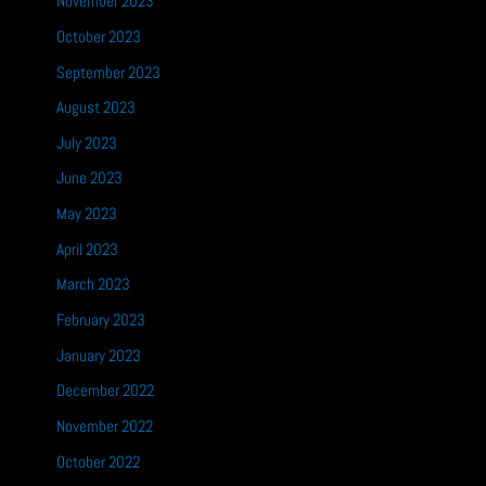
November 2023
October 2023
September 2023
August 2023
July 2023
June 2023
May 2023
April 2023
March 2023
February 2023
January 2023
December 2022
November 2022
October 2022