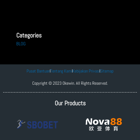
Categories
BLOG
Pusat Bantuan
Tentang Kami
Kebijakan Privasi
Sitemap
Copyright © 2023 Okewin. All Rights Reserved.
Our Products