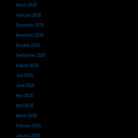
March 2026
February 2026
December 2025
November 2025
October 2025
September 2025
August 2025
July 2025
June 2025
May 2025
April 2025
March 2025
February 2025
January 2025