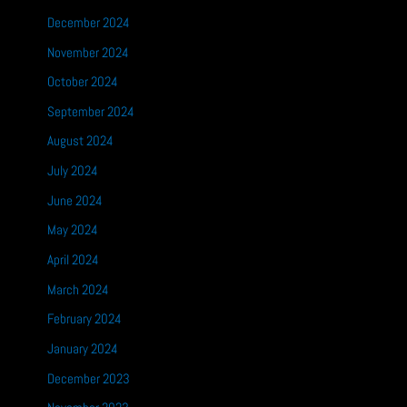
December 2024
November 2024
October 2024
September 2024
August 2024
July 2024
June 2024
May 2024
April 2024
March 2024
February 2024
January 2024
December 2023