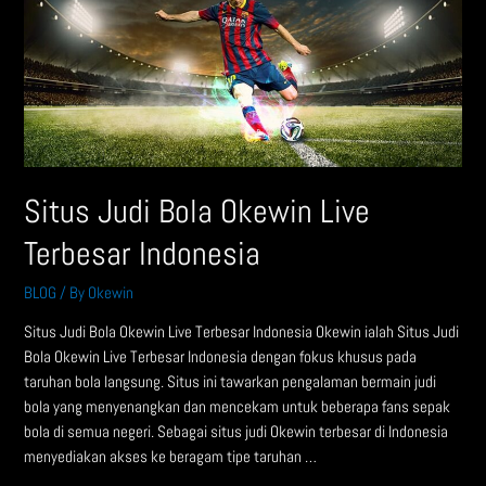
Situs Judi Bola Okewin Live
Terbesar Indonesia
BLOG
/ By
Okewin
Situs Judi Bola Okewin Live Terbesar Indonesia Okewin ialah Situs Judi
Bola Okewin Live Terbesar Indonesia dengan fokus khusus pada
taruhan bola langsung. Situs ini tawarkan pengalaman bermain judi
bola yang menyenangkan dan mencekam untuk beberapa fans sepak
bola di semua negeri. Sebagai situs judi Okewin terbesar di Indonesia
menyediakan akses ke beragam tipe taruhan …