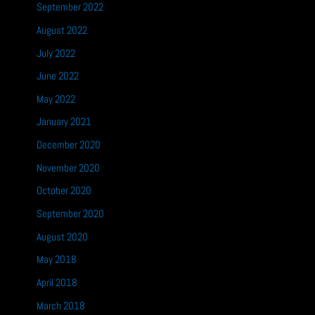
September 2022
August 2022
July 2022
June 2022
May 2022
January 2021
December 2020
November 2020
October 2020
September 2020
August 2020
May 2018
April 2018
March 2018