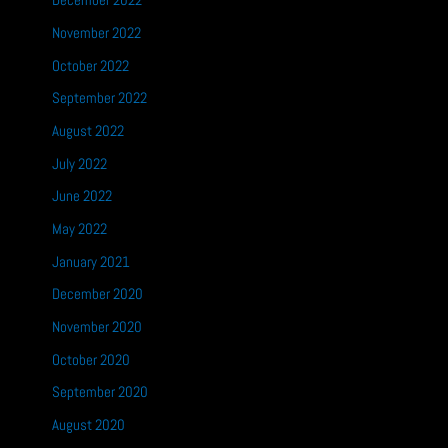
December 2022
November 2022
October 2022
September 2022
August 2022
July 2022
June 2022
May 2022
January 2021
December 2020
November 2020
October 2020
September 2020
August 2020