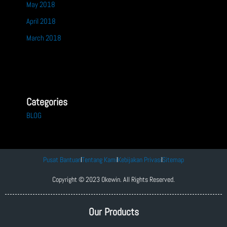
May 2018
April 2018
March 2018
Categories
BLOG
Pusat Bantuan
Tentang Kami
Kebijakan Privasi
Sitemap
Copyright © 2023 Okewin. All Rights Reserved.
Our Products