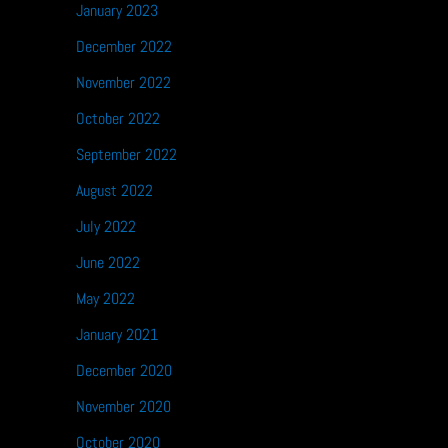
January 2023
December 2022
November 2022
October 2022
September 2022
August 2022
July 2022
June 2022
May 2022
January 2021
December 2020
November 2020
October 2020