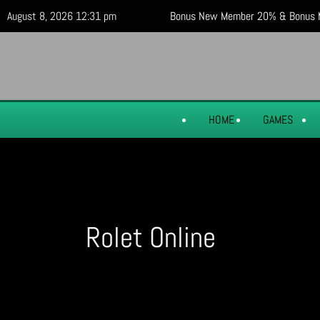
Bonus New Member 20% & Bonus Men
August 8, 2026 12:31 pm
HOME
GAMES
Rolet Online