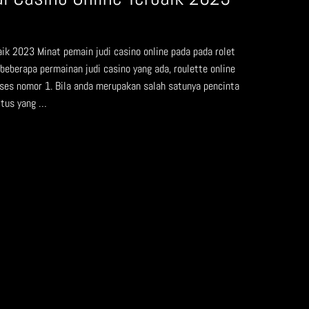
aik 2023 Minat pemain judi casino online pada pada rolet
beberapa permainan judi casino yang ada, roulette online
kses nomor 1. Bila anda merupakan salah satunya pencinta
situs yang …