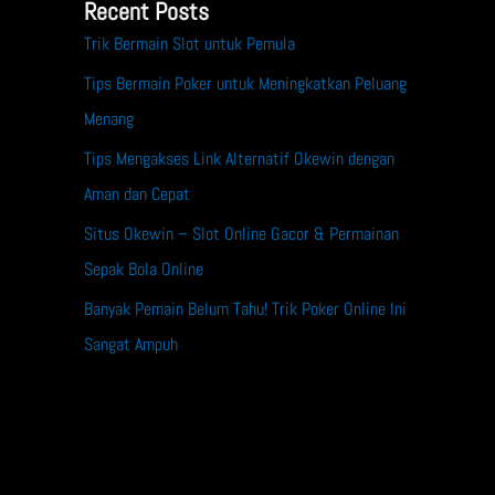
Recent Posts
Trik Bermain Slot untuk Pemula
Tips Bermain Poker untuk Meningkatkan Peluang
Menang
Tips Mengakses Link Alternatif Okewin dengan
Aman dan Cepat
Situs Okewin – Slot Online Gacor & Permainan
Sepak Bola Online
Banyak Pemain Belum Tahu! Trik Poker Online Ini
Sangat Ampuh