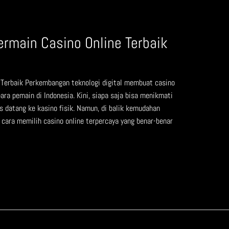
rmain Casino Online Terbaik
 Terbaik Perkembangan teknologi digital membuat casino
ara pemain di Indonesia. Kini, siapa saja bisa menikmati
s datang ke kasino fisik. Namun, di balik kemudahan
cara memilih casino online terpercaya yang benar-benar