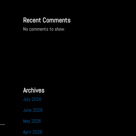
Recent Comments
No comments to show.
Archives
July 2026
June 2026
May 2026
April 2026