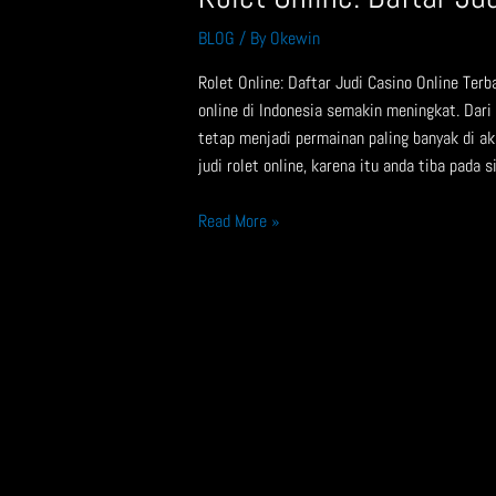
BLOG
/ By
Okewin
Rolet Online: Daftar Judi Casino Online Terb
online di Indonesia semakin meningkat. Dari 
tetap menjadi permainan paling banyak di a
judi rolet online, karena itu anda tiba pada 
Read More »