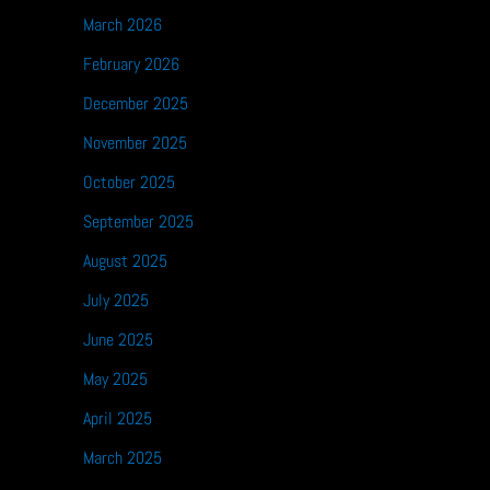
March 2026
February 2026
December 2025
November 2025
October 2025
September 2025
August 2025
July 2025
June 2025
May 2025
April 2025
March 2025