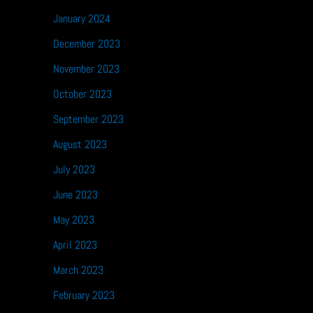
January 2024
December 2023
November 2023
October 2023
September 2023
August 2023
July 2023
June 2023
May 2023
April 2023
March 2023
February 2023