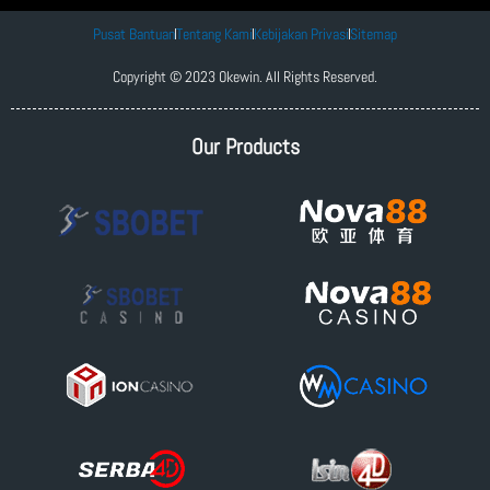
Pusat Bantuan
Tentang Kami
Kebijakan Privasi
Sitemap
Copyright © 2023 Okewin. All Rights Reserved.
Our Products