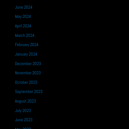
June 2024
May 2024
April 2024
March 2024
February 2024
January 2024
December 2023
November 2023
October 2023
September 2023
August 2023
July 2023
June 2023