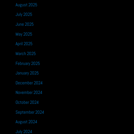
August 2025
July 2025
June 2025
May 2025
April 2025
March 2025
February 2025
January 2025
December 2024
November 2024
October 2024
September 2024
August 2024
July 2024