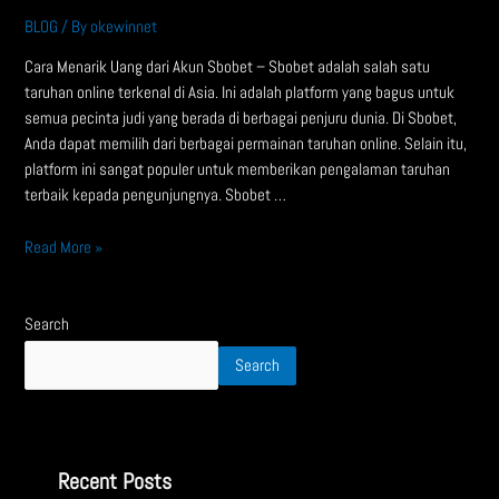
BLOG
/ By
okewinnet
Cara Menarik Uang dari Akun Sbobet – Sbobet adalah salah satu
taruhan online terkenal di Asia. Ini adalah platform yang bagus untuk
semua pecinta judi yang berada di berbagai penjuru dunia. Di Sbobet,
Anda dapat memilih dari berbagai permainan taruhan online. Selain itu,
platform ini sangat populer untuk memberikan pengalaman taruhan
terbaik kepada pengunjungnya. Sbobet …
Read More »
Search
Search
Recent Posts