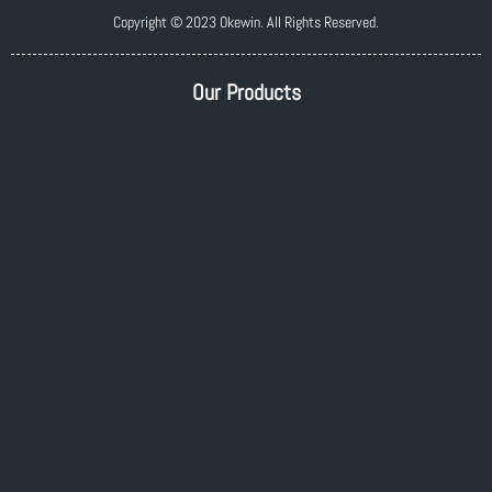
Copyright © 2023 Okewin. All Rights Reserved.
Our Products