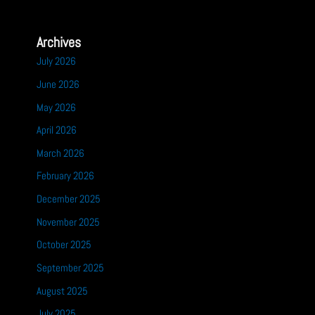
Archives
July 2026
June 2026
May 2026
April 2026
March 2026
February 2026
December 2025
November 2025
October 2025
September 2025
August 2025
July 2025