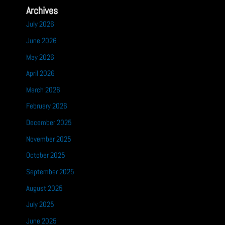
Archives
July 2026
June 2026
May 2026
April 2026
March 2026
February 2026
December 2025
November 2025
October 2025
September 2025
August 2025
July 2025
June 2025