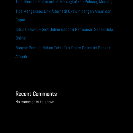
Tips Bermain Poker untuk Meningkatkan Peluang Menang
Tips Mengakses Link Alternatif Okewin dengan Aman dan
Cepat
Situs Okewin – Slot Online Gacor & Permainan Sepak Bola
Online
Banyak Pemain Belum Tahu! Trik Poker Online Ini Sangat
Ampuh
Recent Comments
No comments to show.