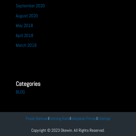
September 2020
August 2020
May 2018
April 2018
March 2018
Categories
BLOG
Pusat Bantuan
Tentang Kami
Kebijakan Privasi
Sitemap
Copyright © 2023 Okewin. All Rights Reserved.