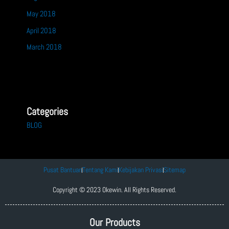
May 2018
April 2018
March 2018
Categories
BLOG
Pusat Bantuan
Tentang Kami
Kebijakan Privasi
Sitemap
Copyright © 2023 Okewin. All Rights Reserved.
Our Products