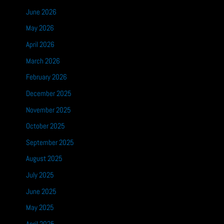
June 2026
May 2026
April 2026
March 2026
February 2026
December 2025
November 2025
October 2025
September 2025
August 2025
July 2025
June 2025
May 2025
April 2025