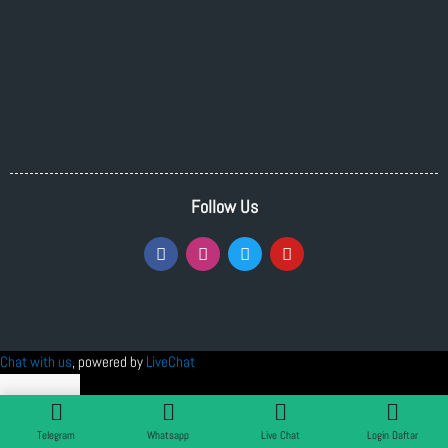
Follow Us
Chat with us
, powered by
LiveChat
Telegram
Whatsapp
Live Chat
Login Daftar