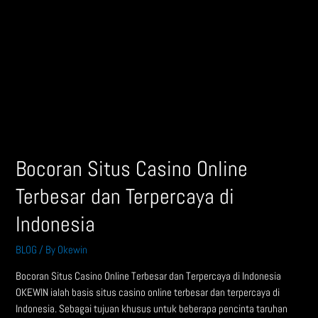
Bocoran Situs Casino Online
Terbesar dan Terpercaya di
Indonesia
BLOG
/ By
Okewin
Bocoran Situs Casino Online Terbesar dan Terpercaya di Indonesia
OKEWIN ialah basis situs casino online terbesar dan terpercaya di
Indonesia. Sebagai tujuan khusus untuk beberapa pencinta taruhan