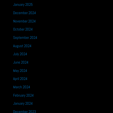
January 2025
December 2024
November 2024
October 2024
September 2024
August 2024
July 2024
June 2024
May 2024
April 2024
March 2024
February 2024
January 2024
December 2023