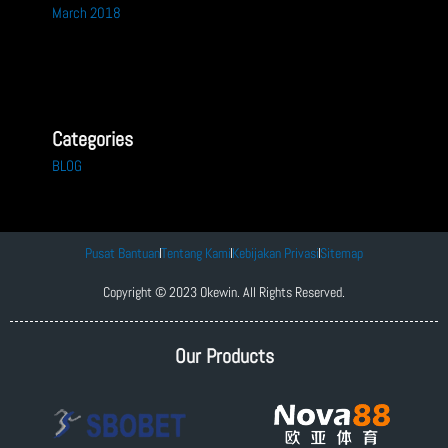
March 2018
Categories
BLOG
Pusat Bantuan
Tentang Kami
Kebijakan Privasi
Sitemap
Copyright © 2023 Okewin. All Rights Reserved.
Our Products