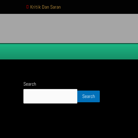
Kritik Dan Saran
Search
Search