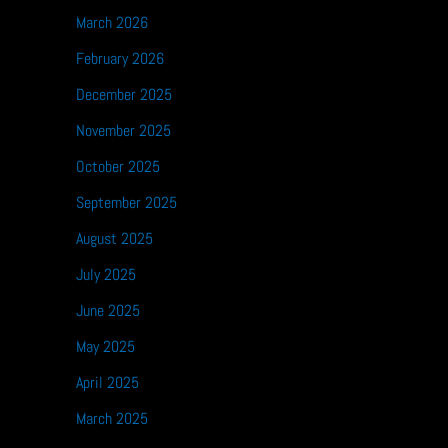
March 2026
February 2026
December 2025
November 2025
October 2025
September 2025
August 2025
July 2025
June 2025
May 2025
April 2025
March 2025