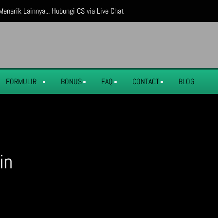
arik Lainnya... Hubungi CS via Live Chat
FORMULIR
BONUS
FAQ
CONTACT
BLOG
in