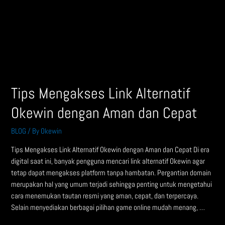
Tips Mengakses Link Alternatif
Okewin dengan Aman dan Cepat
BLOG
/ By
Okewin
Tips Mengakses Link Alternatif Okewin dengan Aman dan Cepat Di era
digital saat ini, banyak pengguna mencari link alternatif Okewin agar
tetap dapat mengakses platform tanpa hambatan. Pergantian domain
merupakan hal yang umum terjadi sehingga penting untuk mengetahui
cara menemukan tautan resmi yang aman, cepat, dan terpercaya.
Selain menyediakan berbagai pilihan game online mudah menang, …