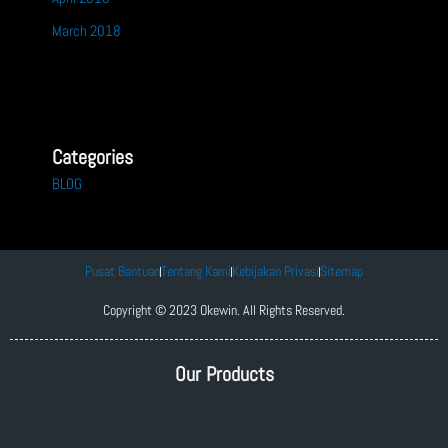
March 2018
Categories
BLOG
Pusat Bantuan
Tentang Kami
Kebijakan Privasi
Sitemap
Copyright © 2023 Okewin. All Rights Reserved.
Our Products