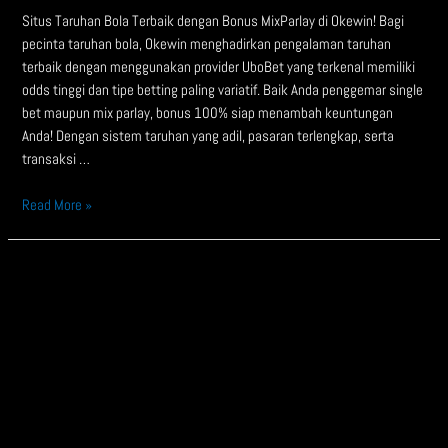
Situs Taruhan Bola Terbaik dengan Bonus MixParlay di Okewin! Bagi
pecinta taruhan bola, Okewin menghadirkan pengalaman taruhan
terbaik dengan menggunakan provider UboBet yang terkenal memiliki
odds tinggi dan tipe betting paling variatif. Baik Anda penggemar single
bet maupun mix parlay, bonus 100% siap menambah keuntungan
Anda! Dengan sistem taruhan yang adil, pasaran terlengkap, serta
transaksi …
Read More »