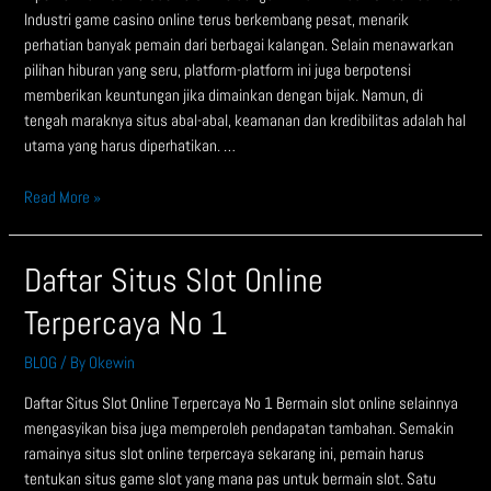
Industri game casino online terus berkembang pesat, menarik
perhatian banyak pemain dari berbagai kalangan. Selain menawarkan
pilihan hiburan yang seru, platform-platform ini juga berpotensi
memberikan keuntungan jika dimainkan dengan bijak. Namun, di
tengah maraknya situs abal-abal, keamanan dan kredibilitas adalah hal
utama yang harus diperhatikan. …
Read More »
Daftar Situs Slot Online
Terpercaya No 1
BLOG
/ By
Okewin
Daftar Situs Slot Online Terpercaya No 1 Bermain slot online selainnya
mengasyikan bisa juga memperoleh pendapatan tambahan. Semakin
ramainya situs slot online terpercaya sekarang ini, pemain harus
tentukan situs game slot yang mana pas untuk bermain slot. Satu