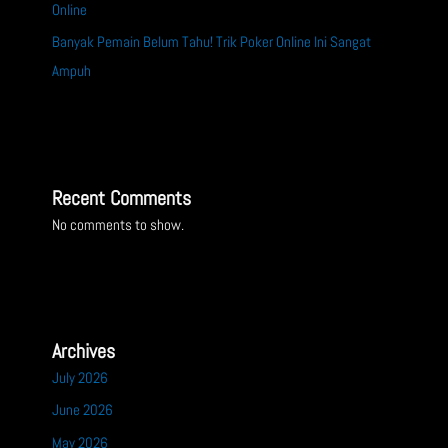
Online
Banyak Pemain Belum Tahu! Trik Poker Online Ini Sangat
Ampuh
Recent Comments
No comments to show.
Archives
July 2026
June 2026
May 2026