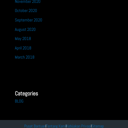
November 2020
October 2020
September 2020
August 2020
May 2018
April 2018
March 2018
Categories
BLOG
Pusat Bantuan
Tentang Kami
Kebijakan Privasi
Sitemap