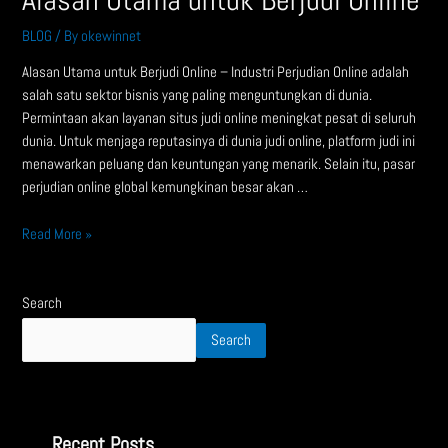
BLOG
/ By
okewinnet
Alasan Utama untuk Berjudi Online – Industri Perjudian Online adalah
salah satu sektor bisnis yang paling menguntungkan di dunia.
Permintaan akan layanan situs judi online meningkat pesat di seluruh
dunia. Untuk menjaga reputasinya di dunia judi online, platform judi ini
menawarkan peluang dan keuntungan yang menarik. Selain itu, pasar
perjudian online global kemungkinan besar akan …
Read More »
Search
Search
Recent Posts