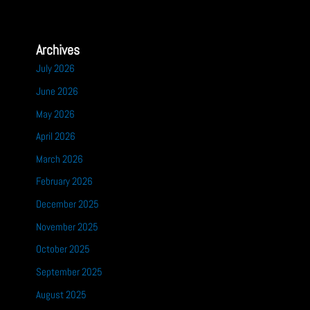
Archives
July 2026
June 2026
May 2026
April 2026
March 2026
February 2026
December 2025
November 2025
October 2025
September 2025
August 2025