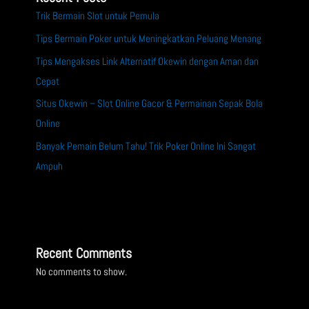
Trik Bermain Slot untuk Pemula
Tips Bermain Poker untuk Meningkatkan Peluang Menang
Tips Mengakses Link Alternatif Okewin dengan Aman dan
Cepat
Situs Okewin – Slot Online Gacor & Permainan Sepak Bola
Online
Banyak Pemain Belum Tahu! Trik Poker Online Ini Sangat
Ampuh
Recent Comments
No comments to show.