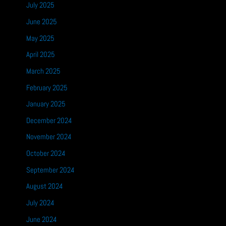
July 2025
June 2025
May 2025
April 2025
March 2025
February 2025
January 2025
December 2024
November 2024
October 2024
September 2024
August 2024
July 2024
June 2024