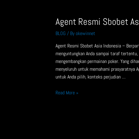
Agent Resmi Sbobet As
BLOG
/ By
okewinnet
Agent Resmi Sbobet Asia Indonesia – Berpar
menguntungkan Anda sampai taraf tertentu, t
mengembangkan permainan poker. Yang dihar
menyeluruh untuk memahami prasyaratnya Ag
untuk Anda pilih, konteks perjudian …
Read More »