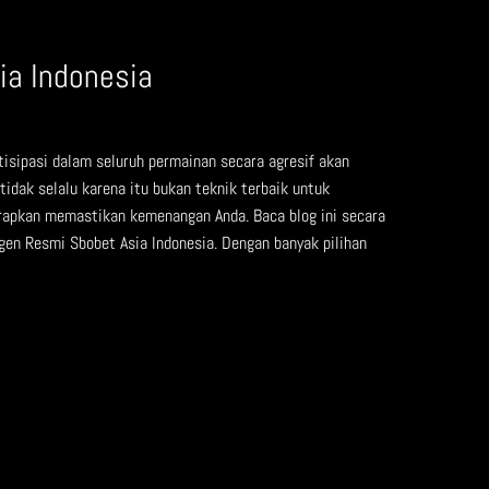
ia Indonesia
tisipasi dalam seluruh permainan secara agresif akan
idak selalu karena itu bukan teknik terbaik untuk
apkan memastikan kemenangan Anda. Baca blog ini secara
en Resmi Sbobet Asia Indonesia. Dengan banyak pilihan