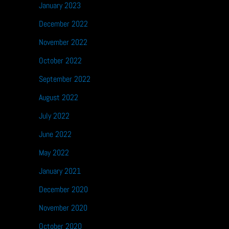
January 2023
December 2022
November 2022
October 2022
September 2022
August 2022
July 2022
June 2022
May 2022
January 2021
December 2020
November 2020
October 2020