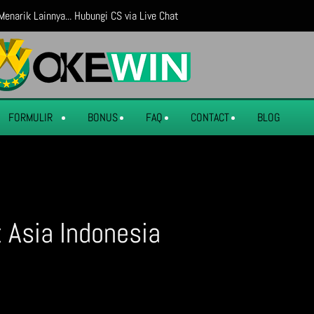
arik Lainnya... Hubungi CS via Live Chat
FORMULIR
BONUS
FAQ
CONTACT
BLOG
Asia Indonesia