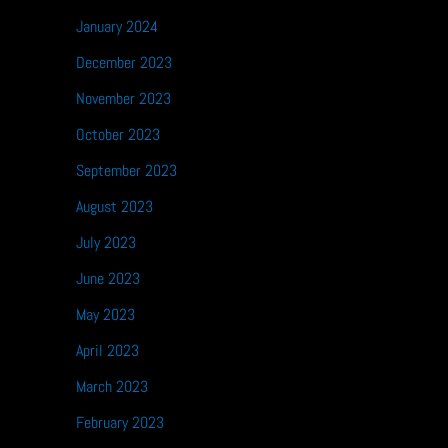
January 2024
December 2023
November 2023
October 2023
September 2023
August 2023
July 2023
June 2023
May 2023
April 2023
March 2023
February 2023