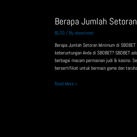
Berapa Jumlah Setora
BLOG
/ By
okewinnet
Berapa Jumlah Setoran Minimum di SBOBET 
keberuntungan Anda di SBOBET? SBOBET adal
berbagai macam permainan judi & kasino. Sel
bersertifikat untuk bermain game dan taruh
Read More »