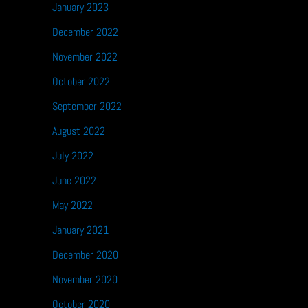
January 2023
December 2022
November 2022
October 2022
September 2022
August 2022
July 2022
June 2022
May 2022
January 2021
December 2020
November 2020
October 2020