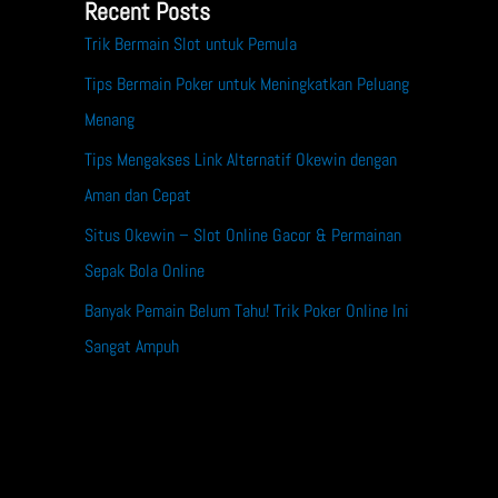
Recent Posts
Trik Bermain Slot untuk Pemula
Tips Bermain Poker untuk Meningkatkan Peluang
Menang
Tips Mengakses Link Alternatif Okewin dengan
Aman dan Cepat
Situs Okewin – Slot Online Gacor & Permainan
Sepak Bola Online
Banyak Pemain Belum Tahu! Trik Poker Online Ini
Sangat Ampuh