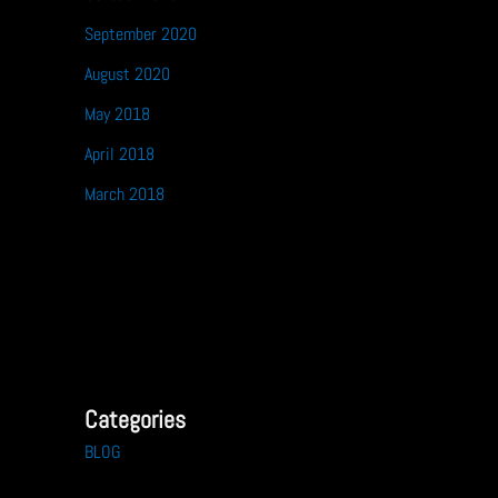
September 2020
August 2020
May 2018
April 2018
March 2018
Categories
BLOG