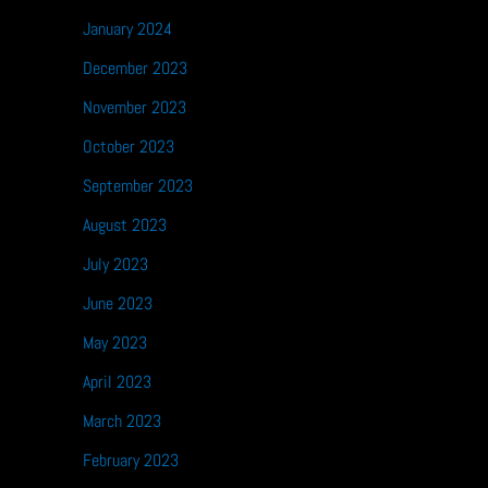
January 2024
December 2023
November 2023
October 2023
September 2023
August 2023
July 2023
June 2023
May 2023
April 2023
March 2023
February 2023