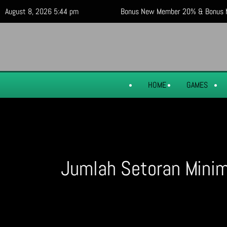
Bonus New Member 20% & Bonus Men
August 8, 2026 5:44 pm
HOME
GAMES
Jumlah Setoran Mini