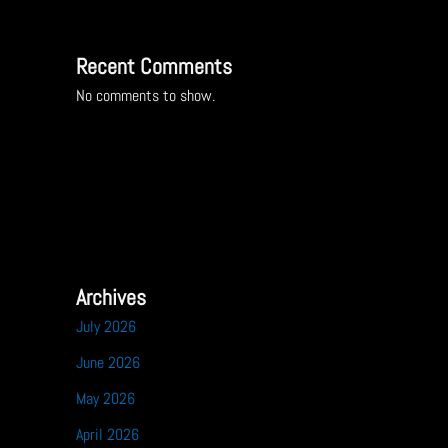
Recent Comments
No comments to show.
Archives
July 2026
June 2026
May 2026
April 2026