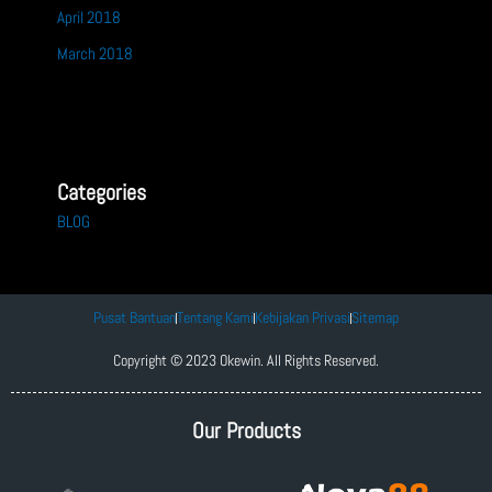
April 2018
March 2018
Categories
BLOG
Pusat Bantuan
Tentang Kami
Kebijakan Privasi
Sitemap
Copyright © 2023 Okewin. All Rights Reserved.
Our Products