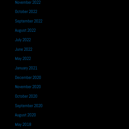
November 2022
October 2022
September 2022
August 2022
July 2022
June 2022
May 2022
January 2021
December 2020
November 2020
October 2020
September 2020
August 2020
May 2018