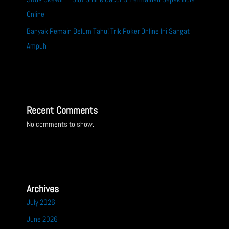
Online
Banyak Pemain Belum Tahu! Trik Poker Online Ini Sangat
Ampuh
Recent Comments
No comments to show.
Archives
July 2026
June 2026