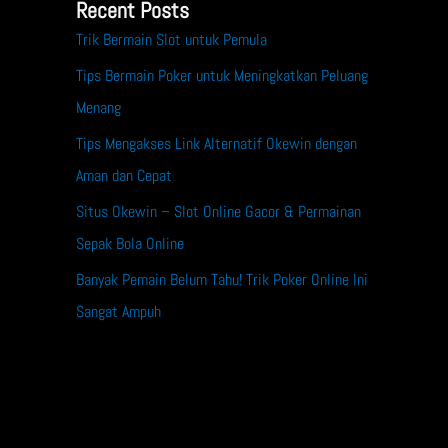
Recent Posts
Trik Bermain Slot untuk Pemula
Tips Bermain Poker untuk Meningkatkan Peluang
Menang
Tips Mengakses Link Alternatif Okewin dengan
Aman dan Cepat
Situs Okewin – Slot Online Gacor & Permainan
Sepak Bola Online
Banyak Pemain Belum Tahu! Trik Poker Online Ini
Sangat Ampuh