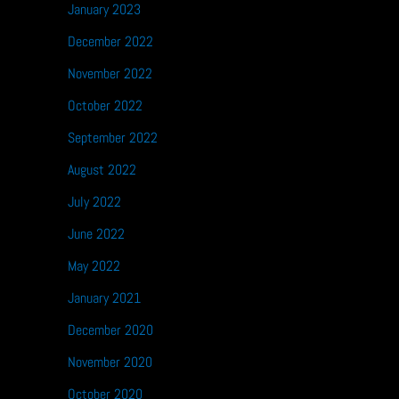
January 2023
December 2022
November 2022
October 2022
September 2022
August 2022
July 2022
June 2022
May 2022
January 2021
December 2020
November 2020
October 2020