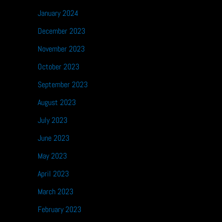
January 2024
December 2023
November 2023
October 2023
September 2023
August 2023
July 2023
June 2023
May 2023
April 2023
March 2023
February 2023