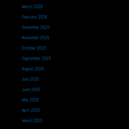
March 2026
February 2026
December 2025
November 2025
October 2025
September 2025
August 2025
July 2025
June 2025
May 2025
April 2025
March 2025