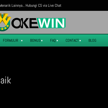
arik Lainnya... Hubungi CS via Live Chat
FORMULIR
BONUS
FAQ
CONTACT
BLOG
aik