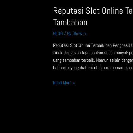
Reputasi Slot Online T
Tambahan
BLOG
/ By
Okewin
Reputasi Slot Online Terbaik dan Penghasil
tidak diragukan lagi, bahkan sudah banyak 
uang tambahan terbaik. Namun selain dengan 
hal buruk yang dialami oleh para pemain kar
Read More »