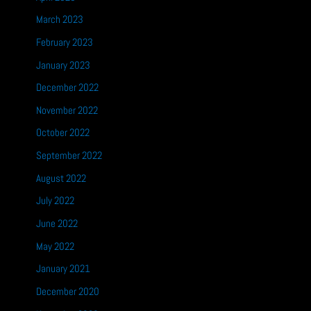
March 2023
February 2023
January 2023
December 2022
November 2022
October 2022
September 2022
August 2022
July 2022
June 2022
May 2022
January 2021
December 2020