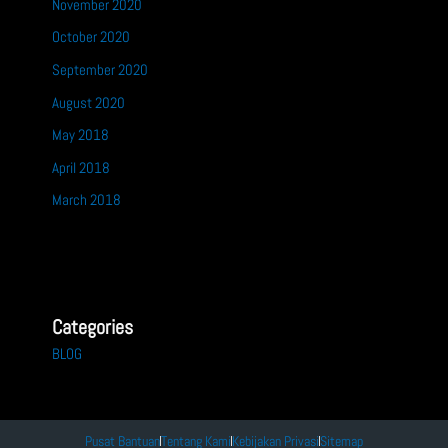
November 2020
October 2020
September 2020
August 2020
May 2018
April 2018
March 2018
Categories
BLOG
Pusat Bantuan
Tentang Kami
Kebijakan Privasi
Sitemap