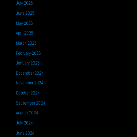
July 2025
June 2025
May 2025
April 2025
March 2025
February 2025
January 2025
December 2024
November 2024
October 2024
September 2024
August 2024
July 2024
June 2024