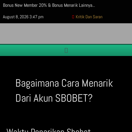
Bonus New Member 20% & Bonus Menarik Lainnya...
August 8, 2026 3:47 pm
Kritik Dan Saran
Bagaimana Cara Menarik
Dari Akun SBOBET?
Waktu Penarikan Sbobet