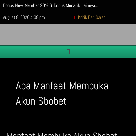
Bonus New Member 20% & Bonus Menarik Lainnya...
August 8, 2026 4:08 pm
Kritik Dan Saran
Apa Manfaat Membuka
Akun Sbobet
Manfaat Membuka Akun Sbobet