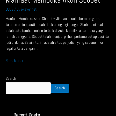
BLOG
/ By
okewinnet
Manfaat Membuka Akun Sbobet – Jika Anda suka bermain game
taruhan online pasti sudah tidak asing lagi dengan Sbobet. Ini adalah
salah satu taruhan online terbaik di Asia. Memiliki antarmuka yang
ramah pengguna, Sbobet telah menjadi pilihan pertama setiap pecinta
judi di dunia. Selain itu, ini adalah situs perjudian yang sepenuhnya
legal di Asia dengan …
Read More »
Search
Search
Recent Posts