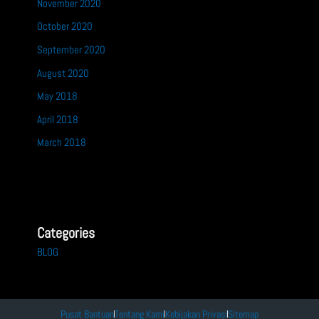
November 2020
October 2020
September 2020
August 2020
May 2018
April 2018
March 2018
Categories
BLOG
Pusat Bantuan
Tentang Kami
Kebijakan Privasi
Sitemap